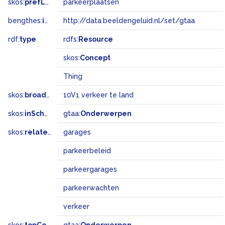
skos:
prefLabel
parkeerplaatsen
bengthes:
inSet
http://data.beeldengeluid.nl/set/gtaa
rdf:
type
rdfs:
Resource
skos:
Concept
Thing
skos:
broadMatch
10V1 verkeer te land
skos:
inScheme
gtaa:
Onderwerpen
skos:
related
garages
parkeerbeleid
parkeergarages
parkeerwachten
verkeer