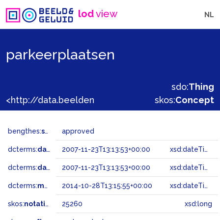
lod
view
NL
parkeerplaatsen
sdo:
Thing
<http://data.beeldengeluid.nl/gtaa/25260>
skos:
Concept
bengthes:
status
approved
dcterms:
dateAccepted
2007-11-23T13:13:53+00:00
xsd:dateTime
dcterms:
dateSubmitted
2007-11-23T13:13:53+00:00
xsd:dateTime
dcterms:
modified
2014-10-28T13:15:55+00:00
xsd:dateTime
skos:
notation
25260
xsd:long