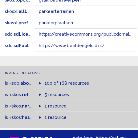
skos:
topConceptOf
gtaa:
Onderwerpen
skosxl:
altLabel
parkeerterreinen
skosxl:
prefLabel
parkeerplaatsen
sdo:
sdLicense
https://creativecommons.org/publicdomain/zero/1.0/
sdo:
sdPublisher
https://www.beeldengeluid.nl/
INVERSE RELATIONS
is
<sdo:
about
>
of
100 of 168 resources
is
<skos:
related
>
of
5 resources
is
<skos:
narrowMatch
1 resource
>
of
is
<skos:
hasTopConcept
1 resource
>
of
data from:
https://cat.apis.beeldengeluid.nl/sparql