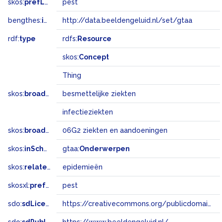
skos:
prefLabel
pest
bengthes:
inSet
http://data.beeldengeluid.nl/set/gtaa
rdf:
type
rdfs:
Resource
skos:
Concept
Thing
skos:
broader
besmettelijke ziekten
infectieziekten
skos:
broadMatch
06G2 ziekten en aandoeningen
skos:
inScheme
gtaa:
Onderwerpen
skos:
related
epidemieën
skosxl:
prefLabel
pest
sdo:
sdLicense
https://creativecommons.org/publicdomain/zero/1.0/