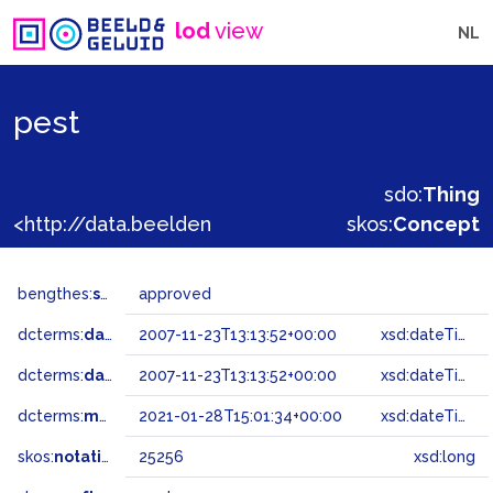
lod
view
NL
pest
sdo:
Thing
<http://data.beeldengeluid.nl/gtaa/25256>
skos:
Concept
bengthes:
status
approved
dcterms:
dateAccepted
2007-11-23T13:13:52+00:00
xsd:dateTime
dcterms:
dateSubmitted
2007-11-23T13:13:52+00:00
xsd:dateTime
dcterms:
modified
2021-01-28T15:01:34+00:00
xsd:dateTime
skos:
notation
25256
xsd:long