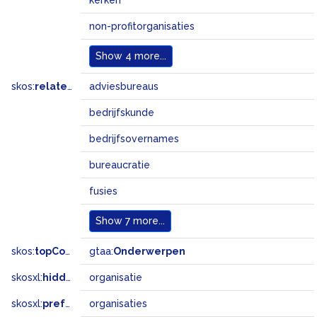
kerken
non-profitorganisaties
Show
4 more...
skos:
related
adviesbureaus
bedrijfskunde
bedrijfsovernames
bureaucratie
fusies
Show
7 more...
skos:
topConceptOf
gtaa:
Onderwerpen
skosxl:
hiddenLabel
organisatie
skosxl:
prefLabel
organisaties