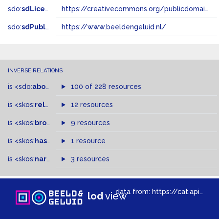
sdo:
sdLicense
https://creativecommons.org/publicdomain/zero/1.0/
sdo:
sdPublisher
https://www.beeldengeluid.nl/
INVERSE RELATIONS
is
<sdo:
about
>
of
100 of 228 resources
is
<skos:
related
>
of
12 resources
is
<skos:
broader
>
of
9 resources
is
<skos:
hasTopConcept
1 resource
>
of
is
<skos:
narrowMatch
3 resources
>
of
data from:
https://cat.apis.beeldengeluid.nl/sparql
lod
view