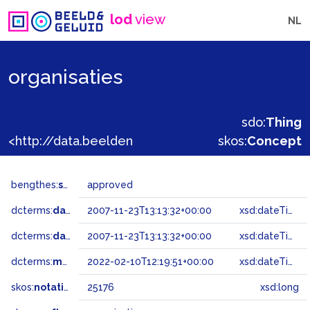
lod
view
NL
organisaties
sdo:
Thing
<http://data.beeldengeluid.nl/gtaa/25176>
skos:
Concept
bengthes:
status
approved
dcterms:
dateAccepted
2007-11-23T13:13:32+00:00
xsd:dateTime
dcterms:
dateSubmitted
2007-11-23T13:13:32+00:00
xsd:dateTime
dcterms:
modified
2022-02-10T12:19:51+00:00
xsd:dateTime
skos:
notation
25176
xsd:long