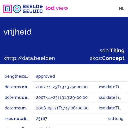
lod
view
NL
vrijheid
sdo:
Thing
<http://data.beeldengeluid.nl/gtaa/25167>
skos:
Concept
bengthes:
status
approved
dcterms:
dateAccepted
2007-11-23T13:13:29+00:00
xsd:dateTime
dcterms:
dateSubmitted
2007-11-23T13:13:29+00:00
xsd:dateTime
dcterms:
modified
2008-05-21T17:17:08+00:00
xsd:dateTime
skos:
notation
25167
xsd:long