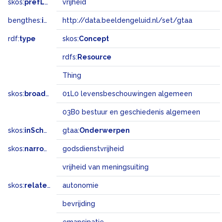
skos:
prefLabel
vrijheid
bengthes:
inSet
http://data.beeldengeluid.nl/set/gtaa
rdf:
type
skos:
Concept
rdfs:
Resource
Thing
skos:
broadMatch
01L0 levensbeschouwingen algemeen
03B0 bestuur en geschiedenis algemeen
skos:
inScheme
gtaa:
Onderwerpen
skos:
narrower
godsdienstvrijheid
vrijheid van meningsuiting
skos:
related
autonomie
bevrijding