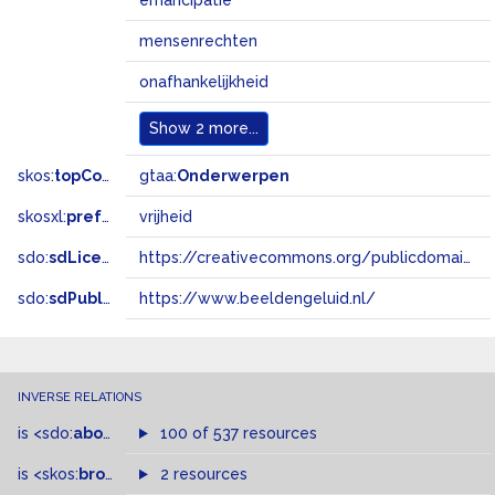
emancipatie
mensenrechten
onafhankelijkheid
Show
2 more...
skos:
topConceptOf
gtaa:
Onderwerpen
skosxl:
prefLabel
vrijheid
sdo:
sdLicense
https://creativecommons.org/publicdomain/zero/1.0/
sdo:
sdPublisher
https://www.beeldengeluid.nl/
INVERSE RELATIONS
is
<sdo:
about
>
of
100 of 537 resources
is
<skos:
broader
>
of
2 resources