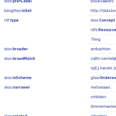
skos:
prefLabel
bouwvakkers
bengthes:
inSet
http://data.b
rdf:
type
skos:
Concept
rdfs:
Resourc
Thing
skos:
broader
ambachten
skos:
broadMatch
04R0 ruimteli
05E3 handel, 
skos:
inScheme
gtaa:
Onderw
skos:
narrower
metselaars
schilders
timmermanne