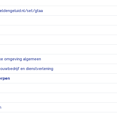
eeldengeluid.nl/set/gtaa
e
jke omgeving algemeen
bouwbedrijf en dienstverlening
erpen
n