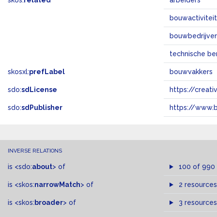
skos:
related
arbeiders
bouwactivitei
bouwbedrijve
technische b
skosxl:
prefLabel
bouwvakkers
sdo:
sdLicense
https://crea
sdo:
sdPublisher
https://www.b
INVERSE RELATIONS
is
<sdo:
about
>
of
100 of 990
is
<skos:
narrowMatch
>
of
2 resources
is
<skos:
broader
>
of
3 resources