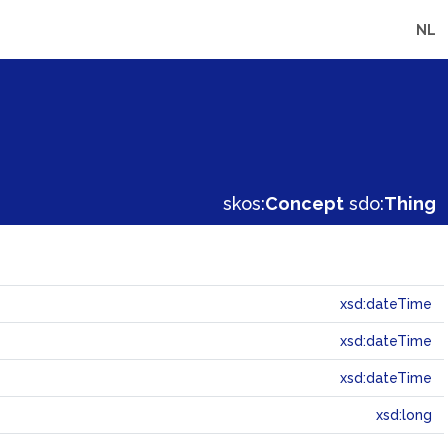
NL
skos:
Concept
sdo:
Thing
xsd:dateTime
xsd:dateTime
xsd:dateTime
xsd:long