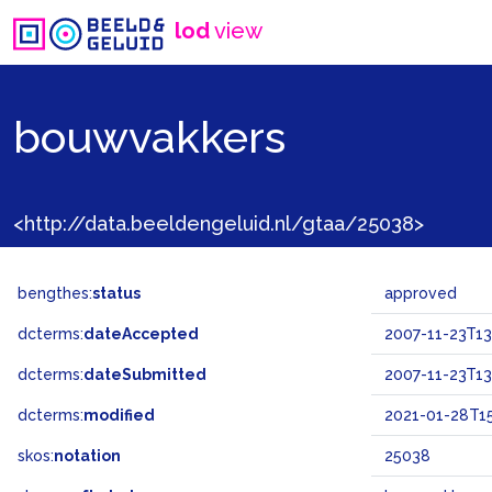
lod
view
bouwvakkers
<http://data.beeldengeluid.nl/gtaa/25038>
bengthes:
status
approved
dcterms:
dateAccepted
2007-11-23T13
dcterms:
dateSubmitted
2007-11-23T13
dcterms:
modified
2021-01-28T15
skos:
notation
25038