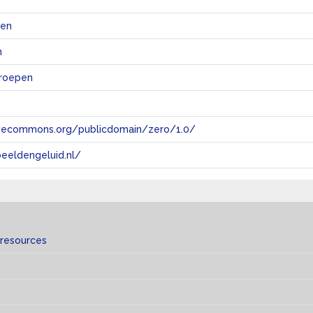
ten
n
eroepen
tivecommons.org/publicdomain/zero/1.0/
eeldengeluid.nl/
 resources