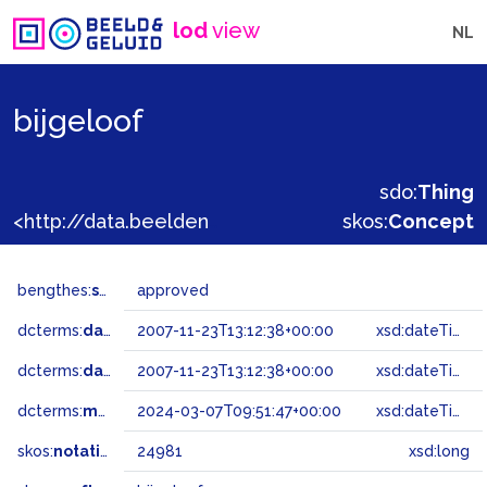
lod
view
NL
bijgeloof
sdo:
Thing
<http://data.beeldengeluid.nl/gtaa/24981>
skos:
Concept
bengthes:
status
approved
dcterms:
dateAccepted
2007-11-23T13:12:38+00:00
xsd:dateTime
dcterms:
dateSubmitted
2007-11-23T13:12:38+00:00
xsd:dateTime
dcterms:
modified
2024-03-07T09:51:47+00:00
xsd:dateTime
skos:
notation
24981
xsd:long