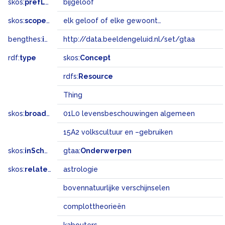
skos:
prefLabel
bijgeloof
skos:
scopeNote
elk geloof of elke gewoonte die door niet-beoefenaars als irrationeel of bovennatuurlijk wordt beschouwd, toegeschreven aan het lot of magie, waargenomen bovennatuurlijke invloed, of angst voor het onbekende
bengthes:
inSet
http://data.beeldengeluid.nl/set/gtaa
rdf:
type
skos:
Concept
rdfs:
Resource
Thing
skos:
broadMatch
01L0 levensbeschouwingen algemeen
15A2 volkscultuur en –gebruiken
skos:
inScheme
gtaa:
Onderwerpen
skos:
related
astrologie
bovennatuurlijke verschijnselen
complottheorieën