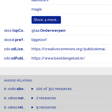
kabouters
magie
Show
4 more...
skos:
topConceptOf
gtaa:
Onderwerpen
skosxl:
prefLabel
bijgeloof
sdo:
sdLicense
https://creativecommons.org/publicdomain/zero/1.0/
sdo:
sdPublisher
https://www.beeldengeluid.nl/
INVERSE RELATIONS
is
<sdo:
about
>
of
100 of 312 resources
is
<skos:
narrowMatch
2 resources
>
of
is
<skos:
related
>
of
9 resources