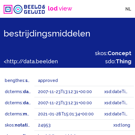
lod
view
NL
bestrijdingsmiddelen
skos:
Concept
<http://data.beeldengeluid.nl/gtaa/24953>
sdo:
Thing
bengthes:
status
approved
dcterms:
dateAccepted
2007-11-23T13:12:31+00:00
xsd:dateTime
dcterms:
dateSubmitted
2007-11-23T13:12:31+00:00
xsd:dateTime
dcterms:
modified
2021-01-28T15:01:34+00:00
xsd:dateTime
skos:
notation
24953
xsd:long