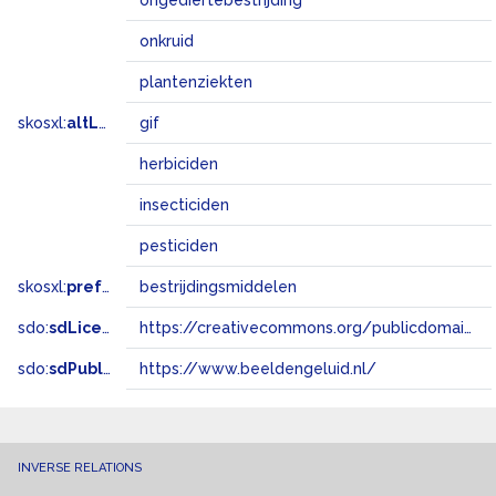
ongediertebestrijding
onkruid
plantenziekten
skosxl:
altLabel
gif
herbiciden
insecticiden
pesticiden
skosxl:
prefLabel
bestrijdingsmiddelen
sdo:
sdLicense
https://creativecommons.org/publicdomain/zero/1.0/
sdo:
sdPublisher
https://www.beeldengeluid.nl/
INVERSE RELATIONS