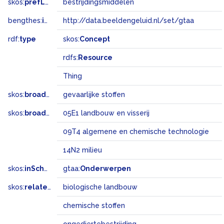
skos:
prefLabel
bestrijdingsmiddelen
bengthes:
inSet
http://data.beeldengeluid.nl/set/gtaa
rdf:
type
skos:
Concept
rdfs:
Resource
Thing
skos:
broader
gevaarlijke stoffen
skos:
broadMatch
05E1 landbouw en visserij
09T4 algemene en chemische technologie
14N2 milieu
skos:
inScheme
gtaa:
Onderwerpen
skos:
related
biologische landbouw
chemische stoffen