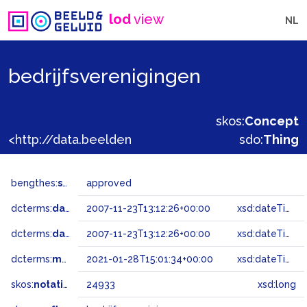
lod
view
NL
bedrijfsverenigingen
skos:
Concept
<http://data.beeldengeluid.nl/gtaa/24933>
sdo:
Thing
bengthes:
status
approved
dcterms:
dateAccepted
2007-11-23T13:12:26+00:00
xsd:dateTime
dcterms:
dateSubmitted
2007-11-23T13:12:26+00:00
xsd:dateTime
dcterms:
modified
2021-01-28T15:01:34+00:00
xsd:dateTime
skos:
notation
24933
xsd:long