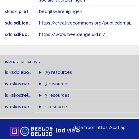
sociale voorzieningen
skosxl:
prefLabel
bedrijfsverenigingen
sdo:
sdLicense
https://creativecommons.org/publicdomain/zero/1.0/
sdo:
sdPublisher
https://www.beeldengeluid.nl/
INVERSE RELATIONS
is
<sdo:
about
>
of
79 resources
is
<skos:
narrowMatch
3 resources
>
of
is
<skos:
related
>
of
3 resources
is
<skos:
narrower
>
1 resource
of
data from:
https://cat.apis.beeldengeluid.nl/sparql
lod
view