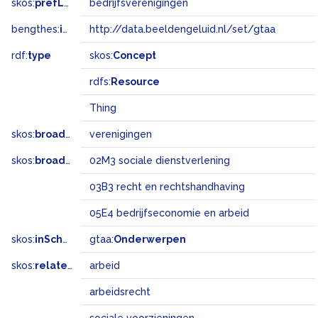
skos:
prefLabel
bedrijfsverenigingen
bengthes:
inSet
http://data.beeldengeluid.nl/set/gtaa
rdf:
type
skos:
Concept
rdfs:
Resource
Thing
skos:
broader
verenigingen
skos:
broadMatch
02M3 sociale dienstverlening
03B3 recht en rechtshandhaving
05E4 bedrijfseconomie en arbeid
skos:
inScheme
gtaa:
Onderwerpen
skos:
related
arbeid
arbeidsrecht