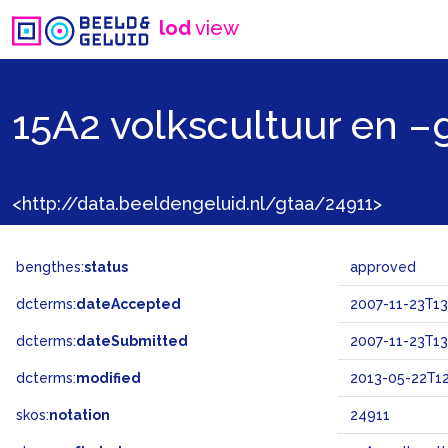
lod
view
15A2 volkscultuur en –
<http://data.beeldengeluid.nl/gtaa/24911>
bengthes:
status
approved
dcterms:
dateAccepted
2007-11-23T13
dcterms:
dateSubmitted
2007-11-23T13
dcterms:
modified
2013-05-22T12
skos:
notation
24911