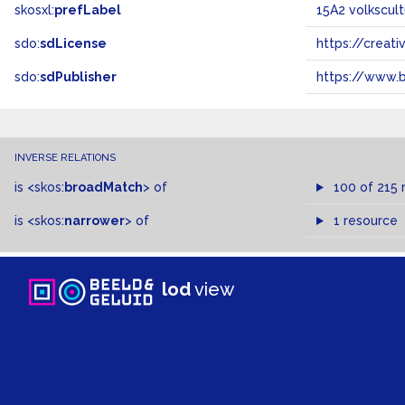
skosxl:
prefLabel
15A2 volkscul
sdo:
sdLicense
https://crea
sdo:
sdPublisher
https://www.b
INVERSE RELATIONS
is
<skos:
broadMatch
>
of
100 of 215 
is
<skos:
narrower
>
of
1 resource
lod
view