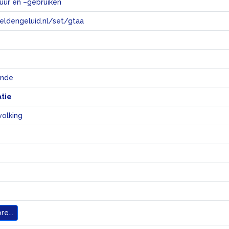
tuur en –gebruiken
eeldengeluid.nl/set/gtaa
e
unde
atie
volking
e...