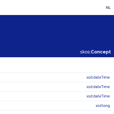
NL
skos:
Concept
xsd:dateTime
xsd:dateTime
xsd:dateTime
xsd:long