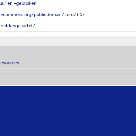
tuur en –gebruiken
tivecommons.org/publicdomain/zero/1.0/
eeldengeluid.nl/
resources