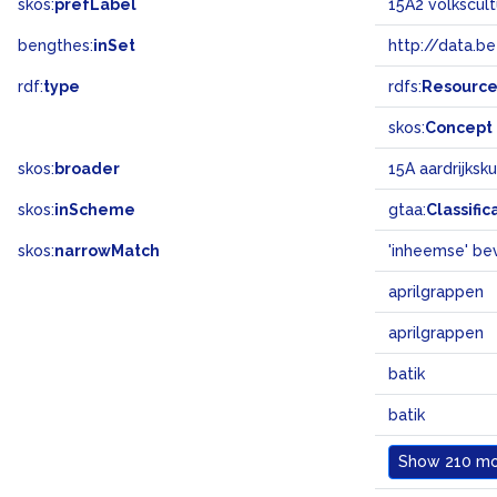
skos:
prefLabel
15A2 volkscul
bengthes:
inSet
http://data.b
rdf:
type
rdfs:
Resourc
skos:
Concept
skos:
broader
15A aardrijksk
skos:
inScheme
gtaa:
Classific
skos:
narrowMatch
'inheemse' be
aprilgrappen
aprilgrappen
batik
batik
Show
210 mor