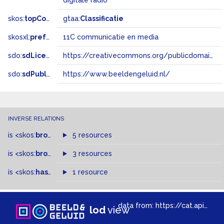
digitale radio
skos:
topConceptOf
gtaa:
Classificatie
skosxl:
prefLabel
11C communicatie en media
sdo:
sdLicense
https://creativecommons.org/publicdomain/zero/1.0/
sdo:
sdPublisher
https://www.beeldengeluid.nl/
INVERSE RELATIONS
is
<skos:
broader
>
of
5 resources
is
<skos:
broadMatch
3 resources
>
of
is
<skos:
hasTopConcept
1 resource
>
of
data from:
https://cat.apis.beeldengeluid.nl/sparql
lod
view