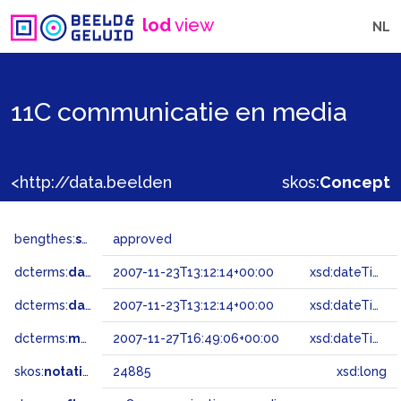
lod
view
NL
11C communicatie en media
<http://data.beeldengeluid.nl/gtaa/24885>
skos:
Concept
bengthes:
status
approved
dcterms:
dateAccepted
2007-11-23T13:12:14+00:00
xsd:dateTime
dcterms:
dateSubmitted
2007-11-23T13:12:14+00:00
xsd:dateTime
dcterms:
modified
2007-11-27T16:49:06+00:00
xsd:dateTime
skos:
notation
24885
xsd:long