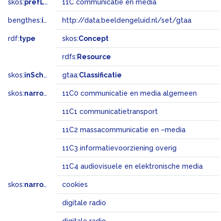
skos:
prefLabel
11C communicatie en media
bengthes:
inSet
http://data.beeldengeluid.nl/set/gtaa
rdf:
type
skos:
Concept
rdfs:
Resource
skos:
inScheme
gtaa:
Classificatie
skos:
narrower
11C0 communicatie en media algemeen
11C1 communicatietransport
11C2 massacommunicatie en –media
11C3 informatievoorziening overig
11C4 audiovisuele en elektronische media
skos:
narrowMatch
cookies
digitale radio