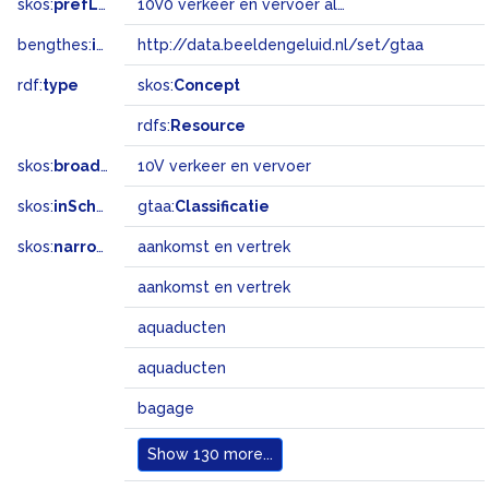
skos:
prefLabel
10V0 verkeer en vervoer algemeen
bengthes:
inSet
http://data.beeldengeluid.nl/set/gtaa
rdf:
type
skos:
Concept
rdfs:
Resource
skos:
broader
10V verkeer en vervoer
skos:
inScheme
gtaa:
Classificatie
skos:
narrowMatch
aankomst en vertrek
aankomst en vertrek
aquaducten
aquaducten
bagage
Show
130 more...