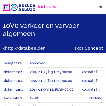
lod
view
NL
10V0 verkeer en vervoer
algemeen
<http://data.beeldengeluid.nl/gtaa/24881>
skos:
Concept
bengthes:
status
approved
dcterms:
dateAccepted
2007-11-23T13:12:13+00:00
xsd:dateTime
dcterms:
dateSubmitted
2007-11-23T13:12:13+00:00
xsd:dateTime
dcterms:
modified
2014-11-03T12:46:38+00:00
xsd:dateTime
skos:
notation
24881
xsd:long