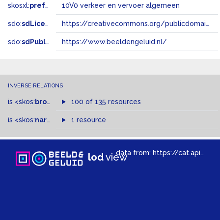
skosxl:
prefLabel
10V0 verkeer en vervoer algemeen
sdo:
sdLicense
https://creativecommons.org/publicdomain/zero/1.0/
sdo:
sdPublisher
https://www.beeldengeluid.nl/
INVERSE RELATIONS
is
<skos:
broadMatch
100 of 135 resources
>
of
is
<skos:
narrower
>
1 resource
of
data from:
https://cat.apis.beeldengeluid.nl/sparql
lod
view