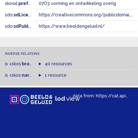
skosxl:
prefLabel
07O3 vorming en ontwikkeling overig
sdo:
sdLicense
https://creativecommons.org/publicdomain/zero/1.0/
sdo:
sdPublisher
https://www.beeldengeluid.nl/
INVERSE RELATIONS
is
<skos:
broadMatch
40 resources
>
of
is
<skos:
narrower
>
1 resource
of
data from:
https://cat.apis.beeldengeluid.nl/sparql
lod
view