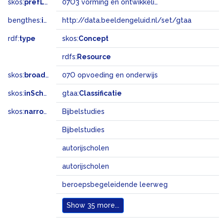
skos:
prefLabel
07O3 vorming en ontwikkeling overig
bengthes:
inSet
http://data.beeldengeluid.nl/set/gtaa
rdf:
type
skos:
Concept
rdfs:
Resource
skos:
broader
07O opvoeding en onderwijs
skos:
inScheme
gtaa:
Classificatie
skos:
narrowMatch
Bijbelstudies
Bijbelstudies
autorijscholen
autorijscholen
beroepsbegeleidende leerweg
Show
35 more...