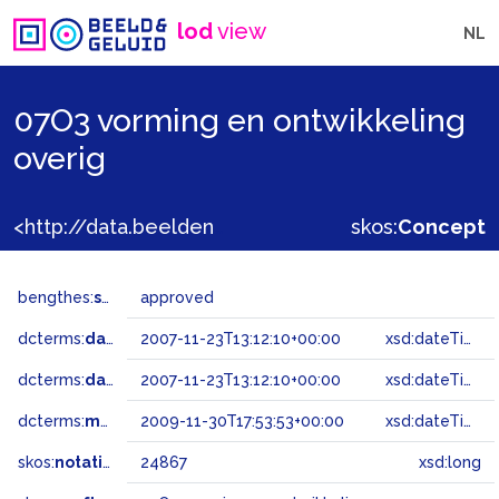
lod
view
NL
07O3 vorming en ontwikkeling
overig
<http://data.beeldengeluid.nl/gtaa/24867>
skos:
Concept
bengthes:
status
approved
dcterms:
dateAccepted
2007-11-23T13:12:10+00:00
xsd:dateTime
dcterms:
dateSubmitted
2007-11-23T13:12:10+00:00
xsd:dateTime
dcterms:
modified
2009-11-30T17:53:53+00:00
xsd:dateTime
skos:
notation
24867
xsd:long