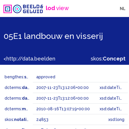
lod
view
NL
05E1 landbouw en visserij
<http://data.beeldengeluid.nl/gtaa/24853>
skos:
Concept
bengthes:
status
approved
dcterms:
dateAccepted
2007-11-23T13:12:06+00:00
xsd:dateTime
dcterms:
dateSubmitted
2007-11-23T13:12:06+00:00
xsd:dateTime
dcterms:
modified
2010-08-16T13:07:19+00:00
xsd:dateTime
skos:
notation
24853
xsd:long