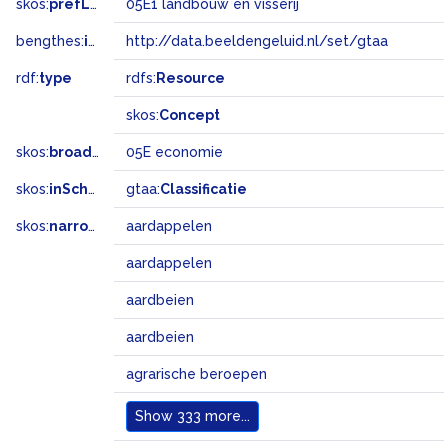
skos:
prefLabel
05E1 landbouw en visserij
bengthes:
inSet
http://data.beeldengeluid.nl/set/gtaa
rdf:
type
rdfs:
Resource
skos:
Concept
skos:
broader
05E economie
skos:
inScheme
gtaa:
Classificatie
skos:
narrowMatch
aardappelen
aardappelen
aardbeien
aardbeien
agrarische beroepen
Show
333 more...