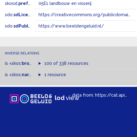
skosxl:
prefLabel
05E1 landbouw en visserij
sdo:
sdLicense
https://creativecommons.org/publicdomain/zero/1.0/
sdo:
sdPublisher
https://www.beeldengeluid.nl/
INVERSE RELATIONS
is
<skos:
broadMatch
100 of 338 resources
>
of
is
<skos:
narrower
>
1 resource
of
data from:
https://cat.apis.beeldengeluid.nl/sparql
lod
view