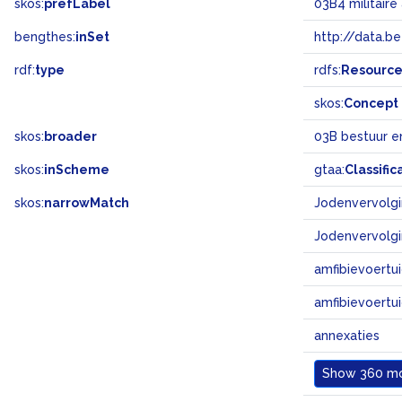
skos:
prefLabel
03B4 militair
bengthes:
inSet
http://data.b
rdf:
type
rdfs:
Resourc
skos:
Concept
skos:
broader
03B bestuur e
skos:
inScheme
gtaa:
Classific
skos:
narrowMatch
Jodenvervolg
Jodenvervolg
amfibievoertu
amfibievoertu
annexaties
Show
360 mo