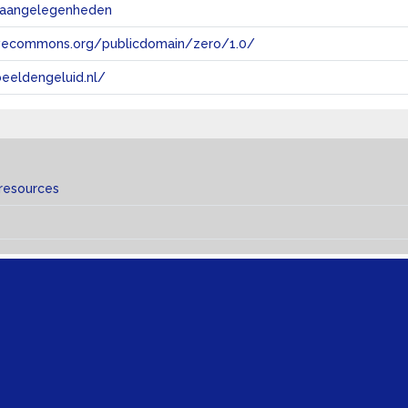
e aangelegenheden
tivecommons.org/publicdomain/zero/1.0/
eeldengeluid.nl/
 resources