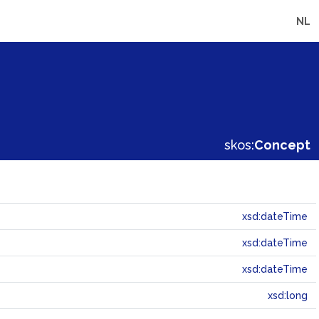
NL
skos:
Concept
xsd:dateTime
xsd:dateTime
xsd:dateTime
xsd:long