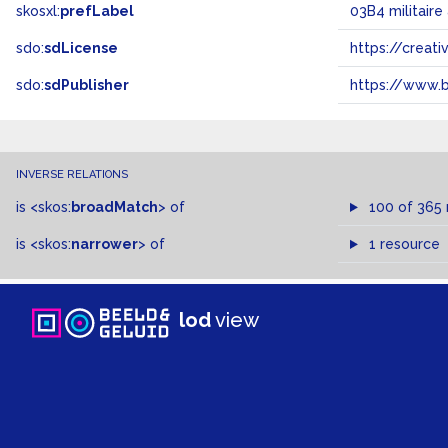
skosxl:
prefLabel
03B4 militair
sdo:
sdLicense
https://crea
sdo:
sdPublisher
https://www.b
INVERSE RELATIONS
is
<skos:
broadMatch
>
of
100 of 365
is
<skos:
narrower
>
of
1 resource
lod
view