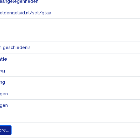
e aangelegenheden
eeldengeluid.nl/set/gtaa
e
n geschiedenis
atie
ing
ing
igen
igen
re...