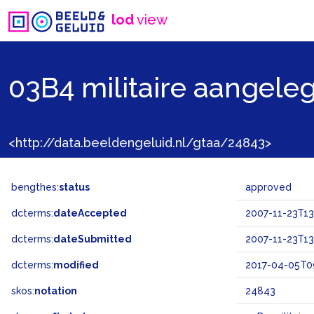
lod
view
03B4 militaire aangel
<http://data.beeldengeluid.nl/gtaa/24843>
bengthes:
status
approved
dcterms:
dateAccepted
2007-11-23T13
dcterms:
dateSubmitted
2007-11-23T13
dcterms:
modified
2017-04-05T09
skos:
notation
24843