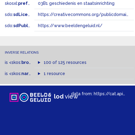
skosxl:
prefLabel
03B1 geschiedenis en staatsinrichting
sdo:
sdLicense
https://creativecommons.org/publicdomain/zero/1.0/
sdo:
sdPublisher
https://www.beeldengeluid.nl/
INVERSE RELATIONS
is
<skos:
broadMatch
100 of 125 resources
>
of
is
<skos:
narrower
>
1 resource
of
data from:
https://cat.apis.beeldengeluid.nl/sparql
lod
view