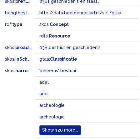
skos:
prefLabel
03B1 geschiedenis en staatsinrichting
bengthes:
inSet
http://data.beeldengeluid.nl/set/gtaa
rdf:
type
skos:
Concept
rdfs:
Resource
skos:
broader
03B bestuur en geschiedenis
skos:
inScheme
gtaa:
Classificatie
skos:
narrowMatch
'inheems' bestuur
adel
adel
archeologie
archeologie
Show
120 more...