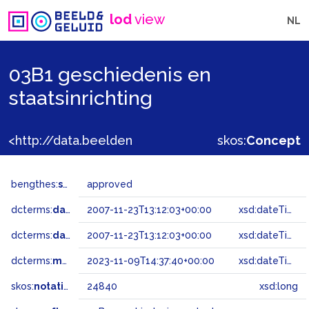
lod
view
NL
03B1 geschiedenis en
staatsinrichting
<http://data.beeldengeluid.nl/gtaa/24840>
skos:
Concept
bengthes:
status
approved
dcterms:
dateAccepted
2007-11-23T13:12:03+00:00
xsd:dateTime
dcterms:
dateSubmitted
2007-11-23T13:12:03+00:00
xsd:dateTime
dcterms:
modified
2023-11-09T14:37:40+00:00
xsd:dateTime
skos:
notation
24840
xsd:long