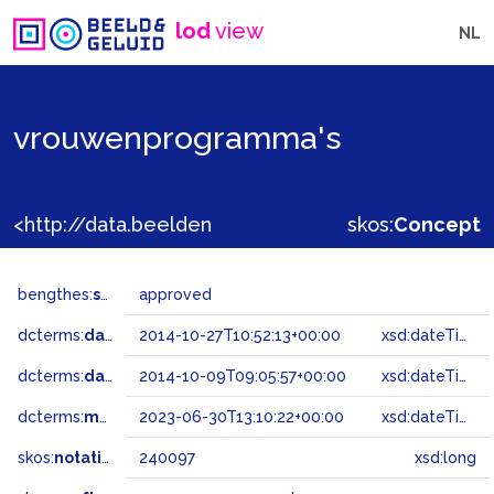
lod
view
NL
vrouwenprogramma's
<http://data.beeldengeluid.nl/gtaa/240097>
skos:
Concept
bengthes:
status
approved
dcterms:
dateAccepted
2014-10-27T10:52:13+00:00
xsd:dateTime
dcterms:
dateSubmitted
2014-10-09T09:05:57+00:00
xsd:dateTime
dcterms:
modified
2023-06-30T13:10:22+00:00
xsd:dateTime
skos:
notation
240097
xsd:long