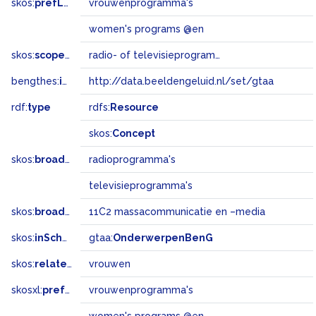
skos:
prefLabel
vrouwenprogramma's
women's programs @en
skos:
scopeNote
radio- of televisieprogramma’s met vrouwen als belangrijkste doelgroep
bengthes:
inSet
http://data.beeldengeluid.nl/set/gtaa
rdf:
type
rdfs:
Resource
skos:
Concept
skos:
broader
radioprogramma's
televisieprogramma's
skos:
broadMatch
11C2 massacommunicatie en –media
skos:
inScheme
gtaa:
OnderwerpenBenG
skos:
related
vrouwen
skosxl:
prefLabel
vrouwenprogramma's