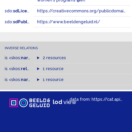
women's programs @en
sdo:
sdLicense
https://creativecommons.org/publicdomain/zero/1.0/
sdo:
sdPublisher
https://www.beeldengeluid.nl/
INVERSE RELATIONS
is
<skos:
narrower
>
2 resources
of
is
<skos:
related
>
of
1 resource
is
<skos:
narrowMatch
1 resource
>
of
data from:
https://cat.apis.beeldengeluid.nl/sparql
lod
view