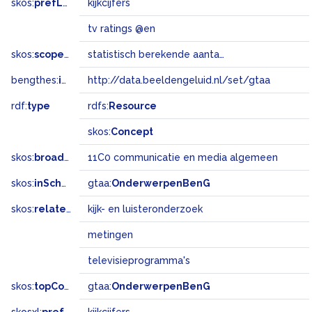
skos:
prefLabel
kijkcijfers
tv ratings @en
skos:
scopeNote
statistisch berekende aantallen kijkers en hun waardering voor televisieprogramma’s
bengthes:
inSet
http://data.beeldengeluid.nl/set/gtaa
rdf:
type
rdfs:
Resource
skos:
Concept
skos:
broadMatch
11C0 communicatie en media algemeen
skos:
inScheme
gtaa:
OnderwerpenBenG
skos:
related
kijk- en luisteronderzoek
metingen
televisieprogramma's
skos:
topConceptOf
gtaa:
OnderwerpenBenG