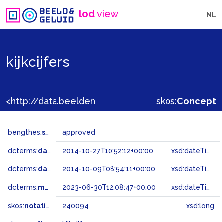
lod
view
NL
kijkcijfers
<http://data.beeldengeluid.nl/gtaa/240094>
skos:
Concept
bengthes:
status
approved
dcterms:
dateAccepted
2014-10-27T10:52:12+00:00
xsd:dateTime
dcterms:
dateSubmitted
2014-10-09T08:54:11+00:00
xsd:dateTime
dcterms:
modified
2023-06-30T12:08:47+00:00
xsd:dateTime
skos:
notation
240094
xsd:long