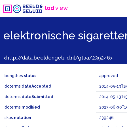
lod
view
elektronische sigarette
<http://data.beeldengeluid.nl/gtaa/239246>
bengthes:
status
approved
dcterms:
dateAccepted
2014-05-13T15
dcterms:
dateSubmitted
2014-05-13T15
dcterms:
modified
2023-06-30T10
skos:
notation
239246