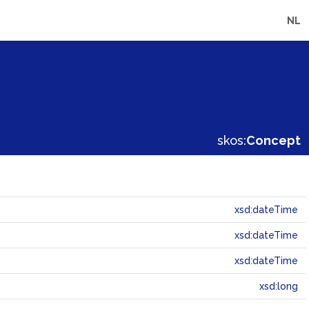
NL
skos:
Concept
xsd:dateTime
xsd:dateTime
xsd:dateTime
xsd:long