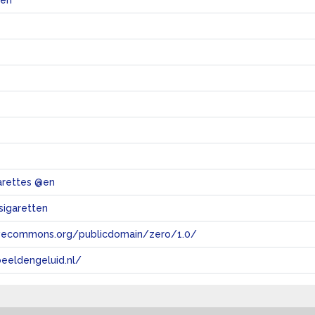
len
garettes @en
sigaretten
tivecommons.org/publicdomain/zero/1.0/
eeldengeluid.nl/