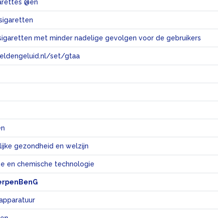
garettes @en
sigaretten
igaretten met minder nadelige gevolgen voor de gebruikers
eeldengeluid.nl/set/gtaa
e
en
ijke gezondheid en welzijn
e en chemische technologie
erpenBenG
 apparatuur