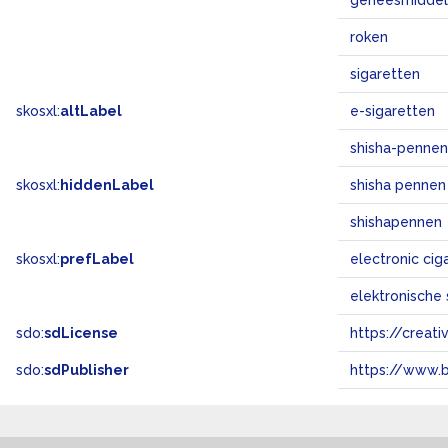
geneesmidde
roken
sigaretten
skosxl:
altLabel
e-sigaretten
shisha-pennen
skosxl:
hiddenLabel
shisha pennen
shishapennen
skosxl:
prefLabel
electronic ci
elektronische 
sdo:
sdLicense
https://crea
sdo:
sdPublisher
https://www.b