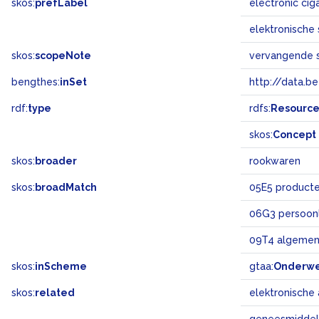
skos:
prefLabel
electronic ci
elektronische 
skos:
scopeNote
vervangende s
bengthes:
inSet
http://data.b
rdf:
type
rdfs:
Resourc
skos:
Concept
skos:
broader
rookwaren
skos:
broadMatch
05E5 product
06G3 persoonl
09T4 algemen
skos:
inScheme
gtaa:
Onderw
skos:
related
elektronische