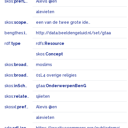
skos:
prefLabel
Alevis @en
alevieten
skos:
scopeNote
een van de twee grote ideologische stromingen binnen de islam in Turkije
bengthes:
inSet
http://data.beeldengeluid.nl/set/gtaa
rdf:
type
rdfs:
Resource
skos:
Concept
skos:
broader
moslims
skos:
broadMatch
01L4 overige religies
skos:
inScheme
gtaa:
OnderwerpenBenG
skos:
related
sjiieten
skosxl:
prefLabel
Alevis @en
alevieten