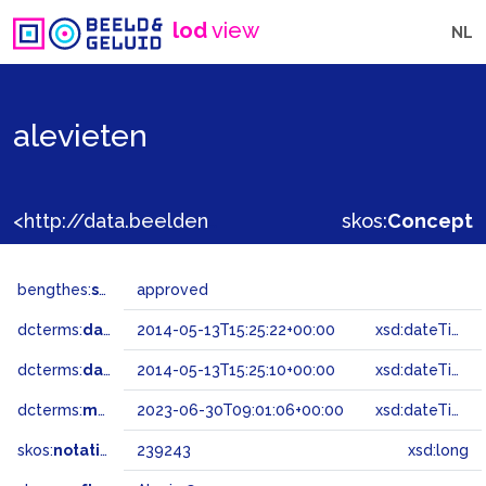
lod
view
NL
alevieten
<http://data.beeldengeluid.nl/gtaa/239243>
skos:
Concept
bengthes:
status
approved
dcterms:
dateAccepted
2014-05-13T15:25:22+00:00
xsd:dateTime
dcterms:
dateSubmitted
2014-05-13T15:25:10+00:00
xsd:dateTime
dcterms:
modified
2023-06-30T09:01:06+00:00
xsd:dateTime
skos:
notation
239243
xsd:long