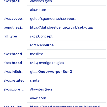
skos:
prefLabel
Alawites @en
alawieten
skos:
scopeNote
geloofsgemeenschap voortgekomen uit een afsplitsing van de sjiitische islam, in Syrië en de Arabische gebieden
bengthes:
inSet
http://data.beeldengeluid.nl/set/gtaa
rdf:
type
skos:
Concept
rdfs:
Resource
skos:
broader
moslims
skos:
broadMatch
01L4 overige religies
skos:
inScheme
gtaa:
OnderwerpenBenG
skos:
related
sjiieten
skosxl:
prefLabel
Alawites @en
alawieten