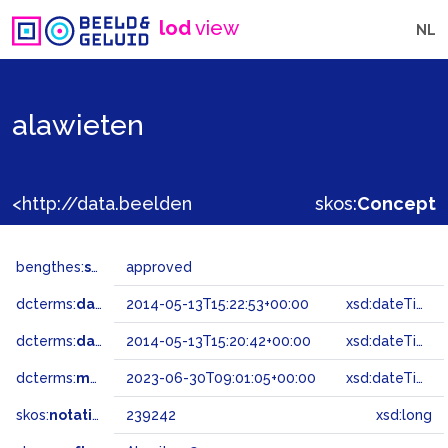
lod
view
NL
alawieten
<http://data.beeldengeluid.nl/gtaa/239242>
skos:
Concept
bengthes:
status
approved
dcterms:
dateAccepted
2014-05-13T15:22:53+00:00
xsd:dateTime
dcterms:
dateSubmitted
2014-05-13T15:20:42+00:00
xsd:dateTime
dcterms:
modified
2023-06-30T09:01:05+00:00
xsd:dateTime
skos:
notation
239242
xsd:long