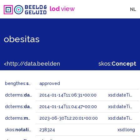
lod
view
NL
obesitas
<http://data.beeldengeluid.nl/gtaa/238324>
skos:
Concept
bengthes:
status
approved
dcterms:
dateAccepted
2014-01-14T11:06:31+00:00
xsd:dateTime
dcterms:
dateSubmitted
2014-01-14T11:04:47+00:00
xsd:dateTime
dcterms:
modified
2023-06-30T12:20:01+00:00
xsd:dateTime
skos:
notation
238324
xsd:long