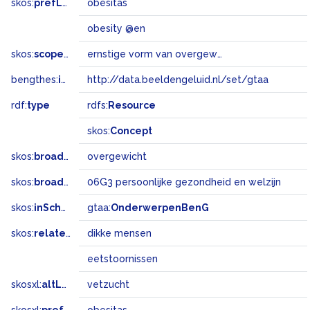
skos:
prefLabel
obesitas
obesity @en
skos:
scopeNote
ernstige vorm van overgewicht
bengthes:
inSet
http://data.beeldengeluid.nl/set/gtaa
rdf:
type
rdfs:
Resource
skos:
Concept
skos:
broader
overgewicht
skos:
broadMatch
06G3 persoonlijke gezondheid en welzijn
skos:
inScheme
gtaa:
OnderwerpenBenG
skos:
related
dikke mensen
eetstoornissen
skosxl:
altLabel
vetzucht