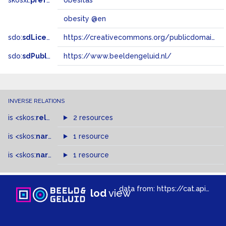
skosxl:
prefLabel
obesitas
obesity @en
sdo:
sdLicense
https://creativecommons.org/publicdomain/zero/1.0/
sdo:
sdPublisher
https://www.beeldengeluid.nl/
INVERSE RELATIONS
is
<skos:
related
>
of
2 resources
is
<skos:
narrowMatch
1 resource
>
of
is
<skos:
narrower
>
1 resource
of
data from:
https://cat.apis.beeldengeluid.nl/sparql
lod
view