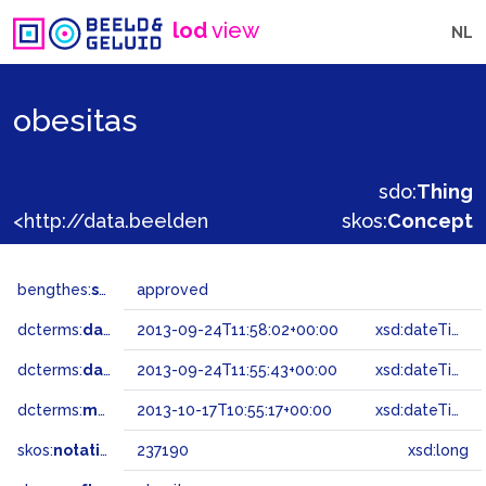
lod
view
NL
obesitas
sdo:
Thing
<http://data.beeldengeluid.nl/gtaa/237190>
skos:
Concept
bengthes:
status
approved
dcterms:
dateAccepted
2013-09-24T11:58:02+00:00
xsd:dateTime
dcterms:
dateSubmitted
2013-09-24T11:55:43+00:00
xsd:dateTime
dcterms:
modified
2013-10-17T10:55:17+00:00
xsd:dateTime
skos:
notation
237190
xsd:long