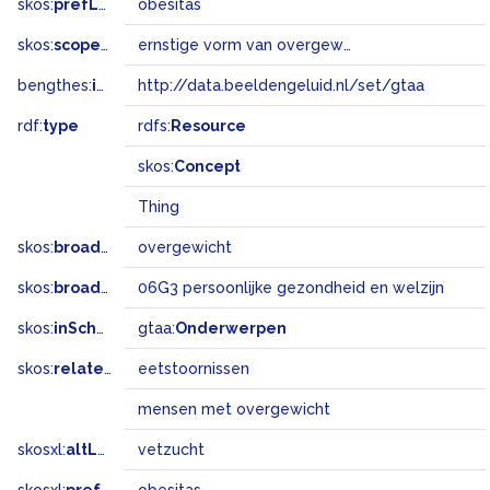
skos:
prefLabel
obesitas
skos:
scopeNote
ernstige vorm van overgewicht
bengthes:
inSet
http://data.beeldengeluid.nl/set/gtaa
rdf:
type
rdfs:
Resource
skos:
Concept
Thing
skos:
broader
overgewicht
skos:
broadMatch
06G3 persoonlijke gezondheid en welzijn
skos:
inScheme
gtaa:
Onderwerpen
skos:
related
eetstoornissen
mensen met overgewicht
skosxl:
altLabel
vetzucht