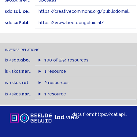
skosxl:
prefLabel
obesitas
sdo:
sdLicense
https://creativecommons.org/publicdomain/zero/1.0/
sdo:
sdPublisher
https://www.beeldengeluid.nl/
INVERSE RELATIONS
is
<sdo:
about
>
of
100 of 254 resources
is
<skos:
narrower
>
1 resource
of
is
<skos:
related
>
of
2 resources
is
<skos:
narrowMatch
1 resource
>
of
data from:
https://cat.apis.beeldengeluid.nl/sparql
lod
view