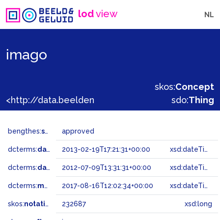
lod
view
NL
imago
skos:
Concept
<http://data.beeldengeluid.nl/gtaa/232687>
sdo:
Thing
bengthes:
status
approved
dcterms:
dateAccepted
2013-02-19T17:21:31+00:00
xsd:dateTime
dcterms:
dateSubmitted
2012-07-09T13:31:31+00:00
xsd:dateTime
dcterms:
modified
2017-08-16T12:02:34+00:00
xsd:dateTime
skos:
notation
232687
xsd:long