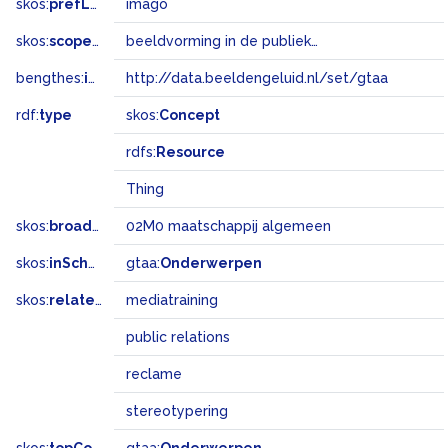
skos:
prefLabel
imago
skos:
scopeNote
beeldvorming in de publieke opinie van een persoon, organisatie of geografische eenheid
bengthes:
inSet
http://data.beeldengeluid.nl/set/gtaa
rdf:
type
skos:
Concept
rdfs:
Resource
Thing
skos:
broadMatch
02M0 maatschappij algemeen
skos:
inScheme
gtaa:
Onderwerpen
skos:
related
mediatraining
public relations
reclame
stereotypering