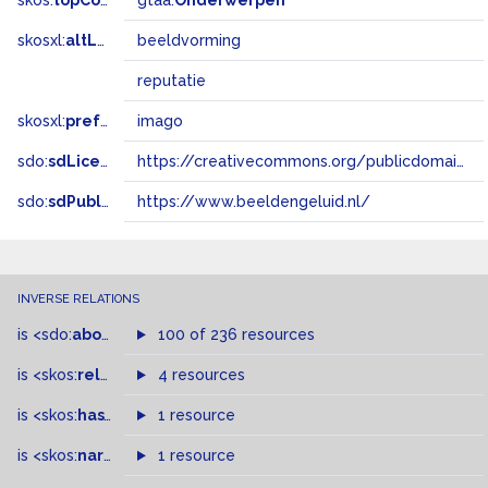
skos:
topConceptOf
gtaa:
Onderwerpen
skosxl:
altLabel
beeldvorming
reputatie
skosxl:
prefLabel
imago
sdo:
sdLicense
https://creativecommons.org/publicdomain/zero/1.0/
sdo:
sdPublisher
https://www.beeldengeluid.nl/
INVERSE RELATIONS
is
<sdo:
about
>
of
100 of 236 resources
is
<skos:
related
>
of
4 resources
is
<skos:
hasTopConcept
1 resource
>
of
is
<skos:
narrowMatch
1 resource
>
of