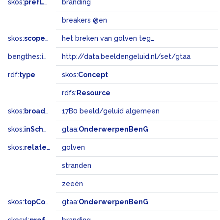
skos:
prefLabel
branding
breakers @en
skos:
scopeNote
het breken van golven tegen het strand
bengthes:
inSet
http://data.beeldengeluid.nl/set/gtaa
rdf:
type
skos:
Concept
rdfs:
Resource
skos:
broadMatch
17B0 beeld/geluid algemeen
skos:
inScheme
gtaa:
OnderwerpenBenG
skos:
related
golven
stranden
zeeën
skos:
topConceptOf
gtaa:
OnderwerpenBenG