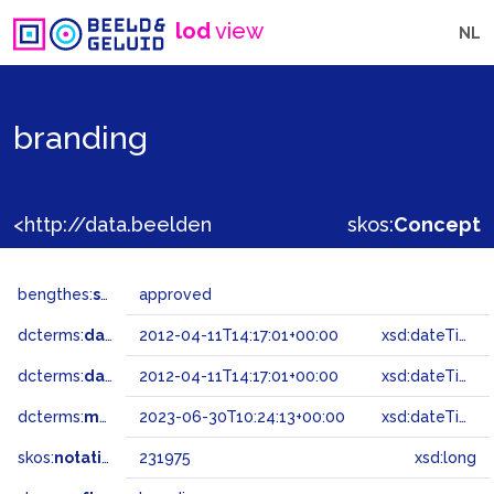
lod
view
NL
branding
<http://data.beeldengeluid.nl/gtaa/231975>
skos:
Concept
bengthes:
status
approved
dcterms:
dateAccepted
2012-04-11T14:17:01+00:00
xsd:dateTime
dcterms:
dateSubmitted
2012-04-11T14:17:01+00:00
xsd:dateTime
dcterms:
modified
2023-06-30T10:24:13+00:00
xsd:dateTime
skos:
notation
231975
xsd:long