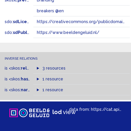
skosxl:
prefLabel
branding
breakers @en
sdo:
sdLicense
https://creativecommons.org/publicdomain/zero/1.0/
sdo:
sdPublisher
https://www.beeldengeluid.nl/
INVERSE RELATIONS
is
<skos:
related
>
of
3 resources
is
<skos:
hasTopConcept
1 resource
>
of
is
<skos:
narrowMatch
1 resource
>
of
data from:
https://cat.apis.beeldengeluid.nl/sparql
lod
view