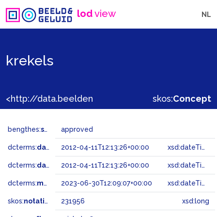
lod
view
NL
krekels
<http://data.beeldengeluid.nl/gtaa/231956>
skos:
Concept
bengthes:
status
approved
dcterms:
dateAccepted
2012-04-11T12:13:26+00:00
xsd:dateTime
dcterms:
dateSubmitted
2012-04-11T12:13:26+00:00
xsd:dateTime
dcterms:
modified
2023-06-30T12:09:07+00:00
xsd:dateTime
skos:
notation
231956
xsd:long