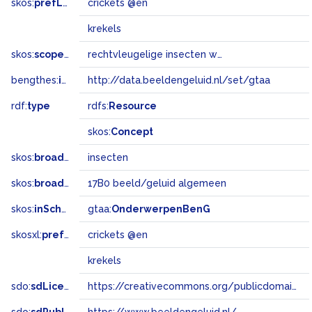
skos:
prefLabel
crickets @en
krekels
skos:
scopeNote
rechtvleugelige insecten waarvan de mannetjes een sjirpend geluid voortbrengen
bengthes:
inSet
http://data.beeldengeluid.nl/set/gtaa
rdf:
type
rdfs:
Resource
skos:
Concept
skos:
broader
insecten
skos:
broadMatch
17B0 beeld/geluid algemeen
skos:
inScheme
gtaa:
OnderwerpenBenG
skosxl:
prefLabel
crickets @en
krekels
sdo:
sdLicense
https://creativecommons.org/publicdomain/zero/1.0/