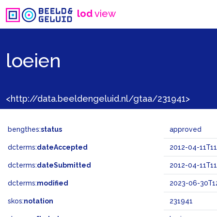
lod
view
loeien
<http://data.beeldengeluid.nl/gtaa/231941>
bengthes:
status
approved
dcterms:
dateAccepted
2012-04-11T11
dcterms:
dateSubmitted
2012-04-11T11
dcterms:
modified
2023-06-30T1
skos:
notation
231941