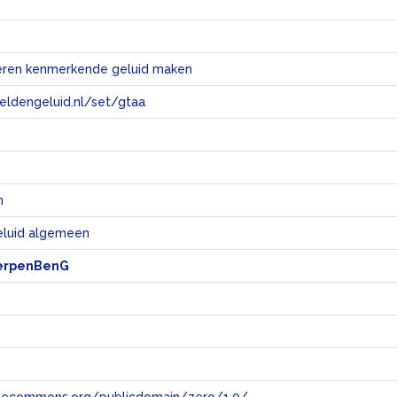
eren kenmerkende geluid maken
eeldengeluid.nl/set/gtaa
e
n
eluid algemeen
erpenBenG