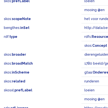
skos:
prefLabel
loeien
mooing @en
skos:
scopeNote
het voor rund
bengthes:
inSet
http://data.b
rdf:
type
rdfs:
Resourc
skos:
Concept
skos:
broader
dierengeluide
skos:
broadMatch
17B0 beeld/g
skos:
inScheme
gtaa:
Onderw
skos:
related
runderen
skosxl:
prefLabel
loeien
mooing @en