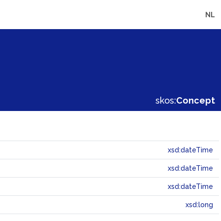
NL
skos:
Concept
xsd:dateTime
xsd:dateTime
xsd:dateTime
xsd:long