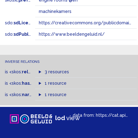
skosxl:
prefLabel
engine rooms @en
machinekamers
sdo:
sdLicense
https://creativecommons.org/publicdomain/zero/1.0/
sdo:
sdPublisher
https://www.beeldengeluid.nl/
INVERSE RELATIONS
is
<skos:
related
>
of
3 resources
is
<skos:
hasTopConcept
1 resource
>
of
is
<skos:
narrowMatch
1 resource
>
of
data from:
https://cat.apis.beeldengeluid.nl/sparql
lod
view