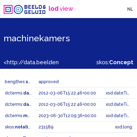
lod
view
NL
machinekamers
<http://data.beeldengeluid.nl/gtaa/231589>
skos:
Concept
bengthes:
status
approved
dcterms:
dateAccepted
2012-03-06T15:22:46+00:00
xsd:dateTime
dcterms:
dateSubmitted
2012-03-06T15:22:46+00:00
xsd:dateTime
dcterms:
modified
2023-06-30T12:09:36+00:00
xsd:dateTime
skos:
notation
231589
xsd:long