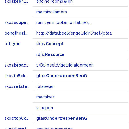
skos:
prefLabel
engine rooms @en
machinekamers
skos:
scopeNote
ruimten in boten of fabrieken waar de machines zijn opgesteld
bengthes:
inSet
http://data.beeldengeluid.nl/set/gtaa
rdf:
type
skos:
Concept
rdfs:
Resource
skos:
broadMatch
17B0 beeld/geluid algemeen
skos:
inScheme
gtaa:
OnderwerpenBenG
skos:
related
fabrieken
machines
schepen
skos:
topConceptOf
gtaa:
OnderwerpenBenG