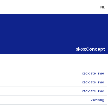
NL
skos:
Concept
xsd:dateTime
xsd:dateTime
xsd:dateTime
xsd:long