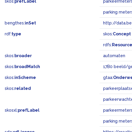
skos:
prefLabel
parkeermeter
parking meter
bengthes:
inSet
http://data.b
rdf:
type
skos:
Concept
rdfs:
Resourc
skos:
broader
automaten
skos:
broadMatch
17B0 beeld/g
skos:
inScheme
gtaa:
Onderw
skos:
related
parkeerplaats
parkeerwacht
skosxl:
prefLabel
parkeermeter
parking meter