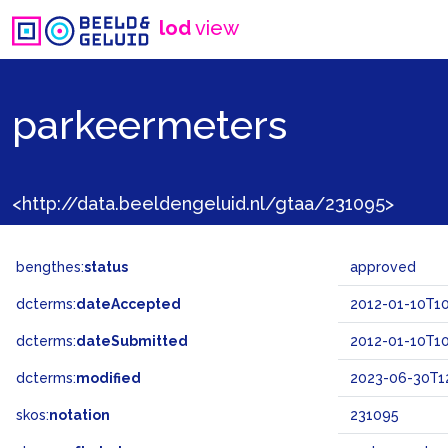
lod
view
parkeermeters
<http://data.beeldengeluid.nl/gtaa/231095>
bengthes:
status
approved
dcterms:
dateAccepted
2012-01-10T10
dcterms:
dateSubmitted
2012-01-10T10
dcterms:
modified
2023-06-30T12
skos:
notation
231095