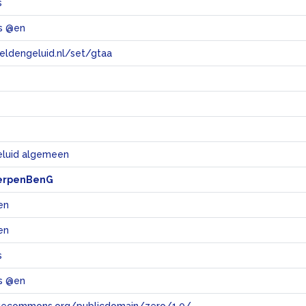
s
s @en
eeldengeluid.nl/set/gtaa
e
eluid algemeen
erpenBenG
en
en
s
s @en