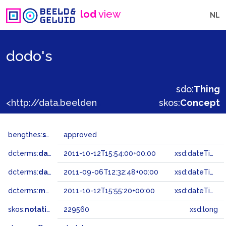
lod
view
NL
dodo's
sdo:
Thing
<http://data.beeldengeluid.nl/gtaa/229560>
skos:
Concept
bengthes:
status
approved
dcterms:
dateAccepted
2011-10-12T15:54:00+00:00
xsd:dateTime
dcterms:
dateSubmitted
2011-09-06T12:32:48+00:00
xsd:dateTime
dcterms:
modified
2011-10-12T15:55:20+00:00
xsd:dateTime
skos:
notation
229560
xsd:long