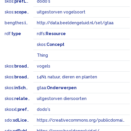
skos:
prefLabel
dodo's
skos:
scopeNote
uitgestorven vogelsoort
bengthes:
inSet
http://data.beeldengeluid.nl/set/gtaa
rdf:
type
rdfs:
Resource
skos:
Concept
Thing
skos:
broader
vogels
skos:
broadMatch
14N1 natuur, dieren en planten
skos:
inScheme
gtaa:
Onderwerpen
skos:
related
uitgestorven diersoorten
skosxl:
prefLabel
dodo's
sdo:
sdLicense
https://creativecommons.org/publicdomain/zero/1.0/