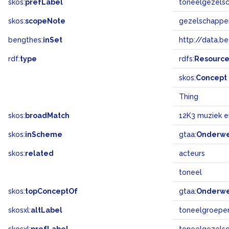
skos:
prefLabel
toneelgezels
skos:
scopeNote
gezelschappen
bengthes:
inSet
http://data.b
rdf:
type
rdfs:
Resourc
skos:
Concept
Thing
skos:
broadMatch
12K3 muziek 
skos:
inScheme
gtaa:
Onderw
skos:
related
acteurs
toneel
skos:
topConceptOf
gtaa:
Onderw
skosxl:
altLabel
toneelgroepe