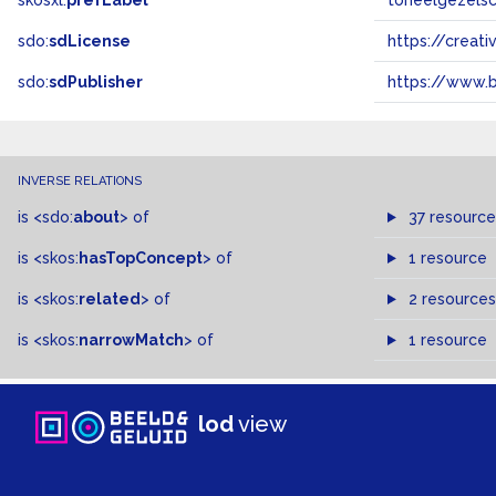
skosxl:
prefLabel
toneelgezels
sdo:
sdLicense
https://crea
sdo:
sdPublisher
https://www.b
INVERSE RELATIONS
is
<sdo:
about
>
of
37 resource
is
<skos:
hasTopConcept
>
of
1 resource
is
<skos:
related
>
of
2 resources
is
<skos:
narrowMatch
>
of
1 resource
lod
view