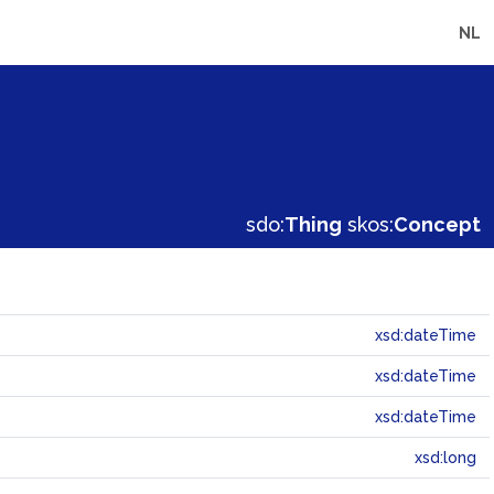
NL
sdo:
Thing
skos:
Concept
xsd:dateTime
xsd:dateTime
xsd:dateTime
xsd:long