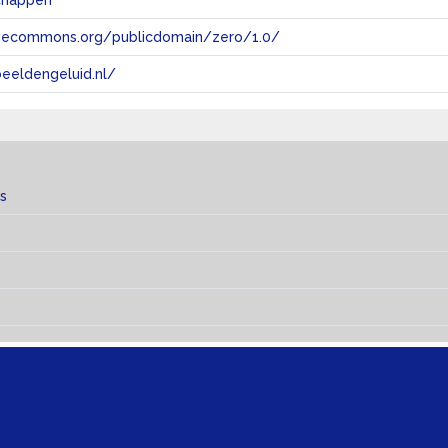
chappen
tivecommons.org/publicdomain/zero/1.0/
eeldengeluid.nl/
s