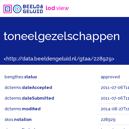
lod
view
toneelgezelschappen
<http://data.beeldengeluid.nl/gtaa/228929>
bengthes:
status
approved
dcterms:
dateAccepted
2011-07-06T11
dcterms:
dateSubmitted
2011-07-06T11
dcterms:
modified
2014-08-27T11
skos:
notation
228929