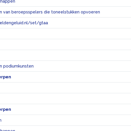
chappen
 van beroepsspelers die toneelstukken opvoeren
eeldengeluid.nl/set/gtaa
e
en podiumkunsten
erpen
erpen
n