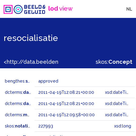
lod
view
NL
resocialisatie
<http://data.beeldengeluid.nl/gtaa/227993>
skos:
Concept
bengthes:
status
approved
dcterms:
dateAccepted
2011-04-19T12:08:21+00:00
xsd:dateTime
dcterms:
dateSubmitted
2011-04-19T12:08:21+00:00
xsd:dateTime
dcterms:
modified
2011-04-19T12:09:58+00:00
xsd:dateTime
skos:
notation
227993
xsd:long