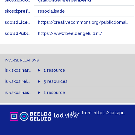
skos:
topConceptOf
gtaa:
OnderwerpenBenG
skosxl:
prefLabel
resocialisatie
sdo:
sdLicense
https://creativecommons.org/publicdomain/zero/1.0/
sdo:
sdPublisher
https://www.beeldengeluid.nl/
INVERSE RELATIONS
is
<skos:
narrowMatch
1 resource
>
of
is
<skos:
related
>
of
5 resources
is
<skos:
hasTopConcept
1 resource
>
of
data from:
https://cat.apis.beeldengeluid.nl/sparql
lod
view