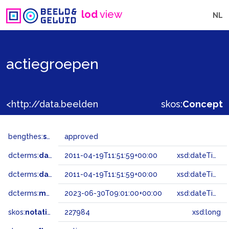
lod
view
NL
actiegroepen
<http://data.beeldengeluid.nl/gtaa/227984>
skos:
Concept
bengthes:
status
approved
dcterms:
dateAccepted
2011-04-19T11:51:59+00:00
xsd:dateTime
dcterms:
dateSubmitted
2011-04-19T11:51:59+00:00
xsd:dateTime
dcterms:
modified
2023-06-30T09:01:00+00:00
xsd:dateTime
skos:
notation
227984
xsd:long