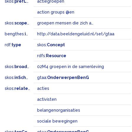
skos:
prefLabel
actiegroepen
action groups @en
skos:
scopeNote
groepen mensen die zich aaneengesloten hebben om door openbare actie een doel te bereiken
bengthes:
inSet
http://data.beeldengeluid.nl/set/gtaa
rdf:
type
skos:
Concept
rdfs:
Resource
skos:
broadMatch
02M4 groepen in de samenleving
skos:
inScheme
gtaa:
OnderwerpenBenG
skos:
related
acties
activisten
belangenorganisaties
sociale bewegingen