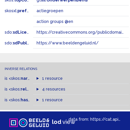
skos:
topConceptOf
gtaa:
OnderwerpenBenG
skosxl:
prefLabel
actiegroepen
action groups @en
sdo:
sdLicense
https://creativecommons.org/publicdomain/zero/1.0/
sdo:
sdPublisher
https://www.beeldengeluid.nl/
INVERSE RELATIONS
is
<skos:
narrowMatch
1 resource
>
of
is
<skos:
related
>
of
4 resources
is
<skos:
hasTopConcept
1 resource
>
of
data from:
https://cat.apis.beeldengeluid.nl/sparql
lod
view