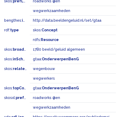
skos:
prefLabel
roadworks @en
wegwerkzaamheden
bengthes:
inSet
http://data.beeldengeluid.nl/set/gtaa
rdf:
type
skos:
Concept
rdfs:
Resource
skos:
broadMatch
17B0 beeld/geluid algemeen
skos:
inScheme
gtaa:
OnderwerpenBenG
skos:
related
wegenbouw
wegwerkers
skos:
topConceptOf
gtaa:
OnderwerpenBenG
skosxl:
prefLabel
roadworks @en
wegwerkzaamheden