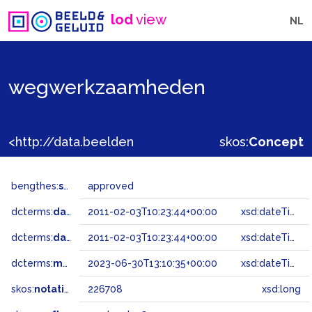
lod
view
NL
wegwerkzaamheden
<http://data.beeldengeluid.nl/gtaa/226708>
skos:
Concept
bengthes:
status
approved
dcterms:
dateAccepted
2011-02-03T10:23:44+00:00
xsd:dateTime
dcterms:
dateSubmitted
2011-02-03T10:23:44+00:00
xsd:dateTime
dcterms:
modified
2023-06-30T13:10:35+00:00
xsd:dateTime
skos:
notation
226708
xsd:long