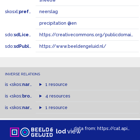
sneeuw
skosxl:
prefLabel
neerslag
precipitation @en
sdo:
sdLicense
https://creativecommons.org/publicdomain/zero/1.0/
sdo:
sdPublisher
https://www.beeldengeluid.nl/
INVERSE RELATIONS
is
<skos:
narrowMatch
1 resource
>
of
is
<skos:
broader
>
of
4 resources
is
<skos:
narrower
>
1 resource
of
data from:
https://cat.apis.beeldengeluid.nl/sparql
lod
view