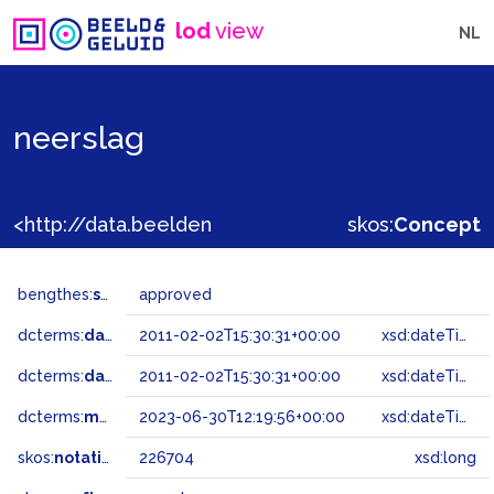
lod
view
NL
neerslag
<http://data.beeldengeluid.nl/gtaa/226704>
skos:
Concept
bengthes:
status
approved
dcterms:
dateAccepted
2011-02-02T15:30:31+00:00
xsd:dateTime
dcterms:
dateSubmitted
2011-02-02T15:30:31+00:00
xsd:dateTime
dcterms:
modified
2023-06-30T12:19:56+00:00
xsd:dateTime
skos:
notation
226704
xsd:long