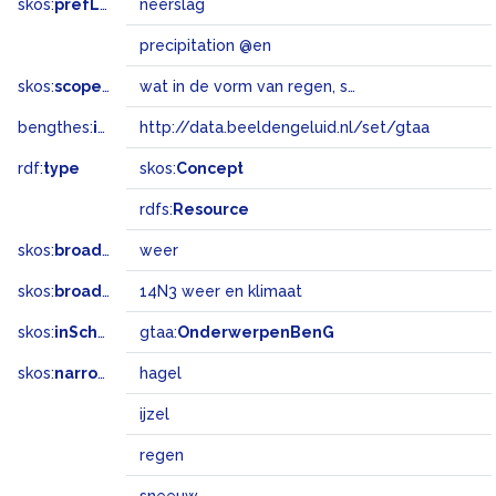
skos:
prefLabel
neerslag
precipitation @en
skos:
scopeNote
wat in de vorm van regen, sneeuw of hagel uit de lucht valt
bengthes:
inSet
http://data.beeldengeluid.nl/set/gtaa
rdf:
type
skos:
Concept
rdfs:
Resource
skos:
broader
weer
skos:
broadMatch
14N3 weer en klimaat
skos:
inScheme
gtaa:
OnderwerpenBenG
skos:
narrower
hagel
ijzel
regen