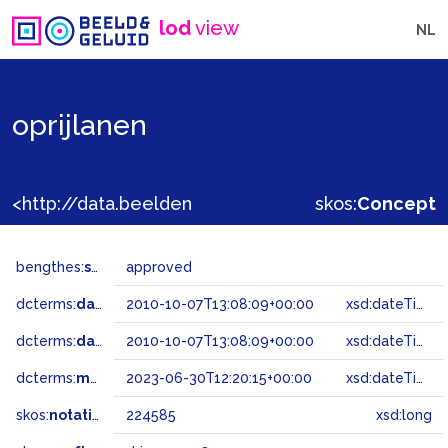
lod
view
NL
oprijlanen
<http://data.beeldengeluid.nl/gtaa/224585>
skos:
Concept
bengthes:
status
approved
dcterms:
dateAccepted
2010-10-07T13:08:09+00:00
xsd:dateTime
dcterms:
dateSubmitted
2010-10-07T13:08:09+00:00
xsd:dateTime
dcterms:
modified
2023-06-30T12:20:15+00:00
xsd:dateTime
skos:
notation
224585
xsd:long