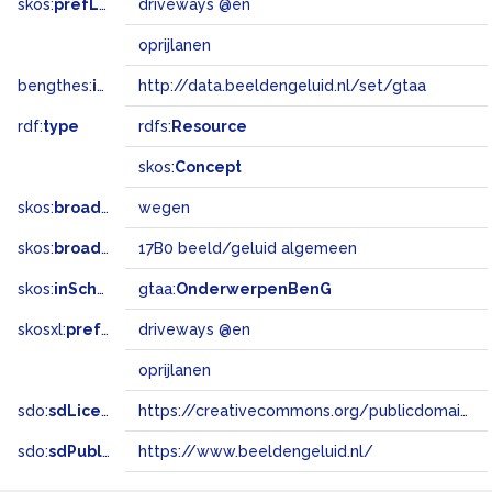
skos:
prefLabel
driveways @en
oprijlanen
bengthes:
inSet
http://data.beeldengeluid.nl/set/gtaa
rdf:
type
rdfs:
Resource
skos:
Concept
skos:
broader
wegen
skos:
broadMatch
17B0 beeld/geluid algemeen
skos:
inScheme
gtaa:
OnderwerpenBenG
skosxl:
prefLabel
driveways @en
oprijlanen
sdo:
sdLicense
https://creativecommons.org/publicdomain/zero/1.0/
sdo:
sdPublisher
https://www.beeldengeluid.nl/