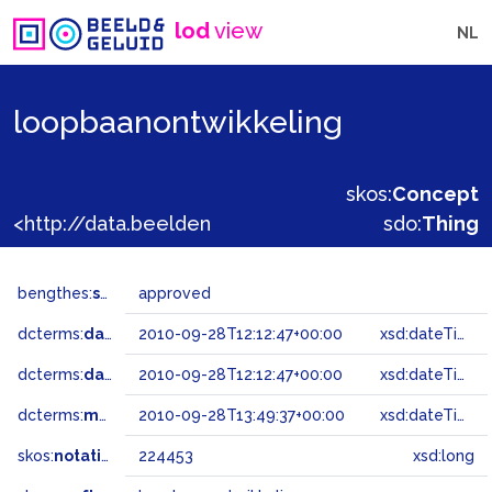
lod
view
NL
loopbaanontwikkeling
skos:
Concept
<http://data.beeldengeluid.nl/gtaa/224453>
sdo:
Thing
bengthes:
status
approved
dcterms:
dateAccepted
2010-09-28T12:12:47+00:00
xsd:dateTime
dcterms:
dateSubmitted
2010-09-28T12:12:47+00:00
xsd:dateTime
dcterms:
modified
2010-09-28T13:49:37+00:00
xsd:dateTime
skos:
notation
224453
xsd:long