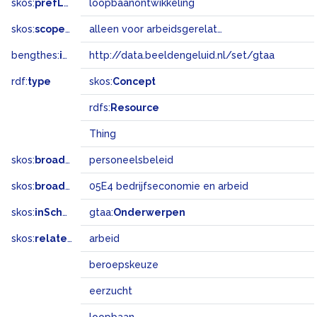
skos:
prefLabel
loopbaanontwikkeling
skos:
scopeNote
alleen voor arbeidsgerelateerde zaken, zoals loopbaanplanning en -begeleiding
bengthes:
inSet
http://data.beeldengeluid.nl/set/gtaa
rdf:
type
skos:
Concept
rdfs:
Resource
Thing
skos:
broader
personeelsbeleid
skos:
broadMatch
05E4 bedrijfseconomie en arbeid
skos:
inScheme
gtaa:
Onderwerpen
skos:
related
arbeid
beroepskeuze
eerzucht