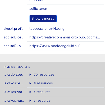
loopbaan
solliciteren
Show
1 more...
skosxl:
prefLabel
loopbaanontwikkeling
sdo:
sdLicense
https://creativecommons.org/publicdomain/zero/1.0/
sdo:
sdPublisher
https://www.beeldengeluid.nl/
INVERSE RELATIONS
is
<sdo:
about
>
of
70 resources
is
<skos:
related
>
of
6 resources
is
<skos:
narrowMatch
1 resource
>
of
is
<skos:
narrower
>
1 resource
of