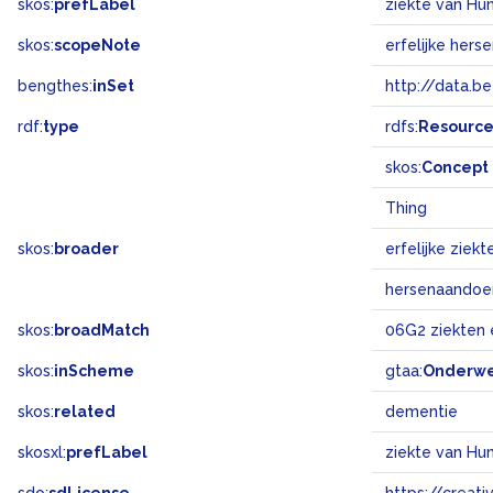
skos:
prefLabel
ziekte van Hu
skos:
scopeNote
erfelijke her
bengthes:
inSet
http://data.b
rdf:
type
rdfs:
Resourc
skos:
Concept
Thing
skos:
broader
erfelijke ziekt
hersenaandoe
skos:
broadMatch
06G2 ziekten
skos:
inScheme
gtaa:
Onderw
skos:
related
dementie
skosxl:
prefLabel
ziekte van Hu