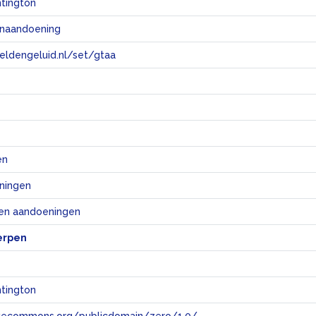
ntington
senaandoening
eeldengeluid.nl/set/gtaa
e
en
ningen
 en aandoeningen
erpen
ntington