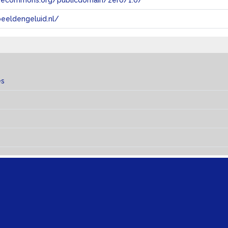
tivecommons.org/publicdomain/zero/1.0/
eeldengeluid.nl/
es