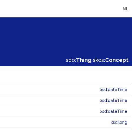
NL
sdo:
Thing
skos:
Concept
xsd:dateTime
xsd:dateTime
xsd:dateTime
xsd:long