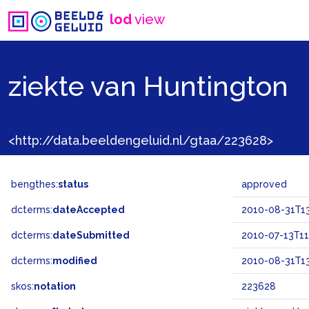
lod
view
ziekte van Huntington
<http://data.beeldengeluid.nl/gtaa/223628>
bengthes:
status
approved
dcterms:
dateAccepted
2010-08-31T13
dcterms:
dateSubmitted
2010-07-13T11
dcterms:
modified
2010-08-31T13
skos:
notation
223628