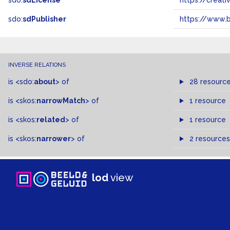
sdo:
sdLicense
https://crea
sdo:
sdPublisher
https://www.b
INVERSE RELATIONS
is
<sdo:
about
>
of
28 resourc
is
<skos:
narrowMatch
>
of
1 resource
is
<skos:
related
>
of
1 resource
is
<skos:
narrower
>
of
2 resources
lod
view