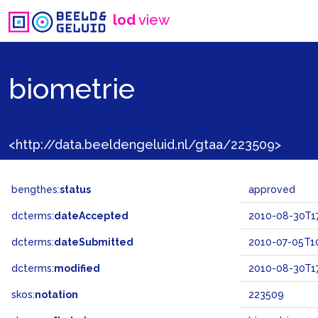
lod
view
biometrie
<http://data.beeldengeluid.nl/gtaa/223509>
bengthes:
status
approved
dcterms:
dateAccepted
2010-08-30T17
dcterms:
dateSubmitted
2010-07-05T1
dcterms:
modified
2010-08-30T17
skos:
notation
223509