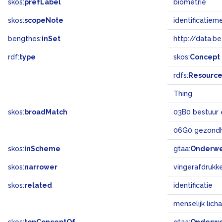
skos:
prefLabel
biometrie
skos:
scopeNote
identificatie
bengthes:
inSet
http://data.b
rdf:
type
skos:
Concept
rdfs:
Resourc
Thing
skos:
broadMatch
03B0 bestuur 
06G0 gezondh
skos:
inScheme
gtaa:
Onderw
skos:
narrower
vingerafdrukk
skos:
related
identificatie
menselijk lich