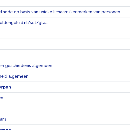
methode op basis van unieke lichaamskenmerken van personen
eeldengeluid.nl/set/gtaa
e
en geschiedenis algemeen
eid algemeen
erpen
en
aam