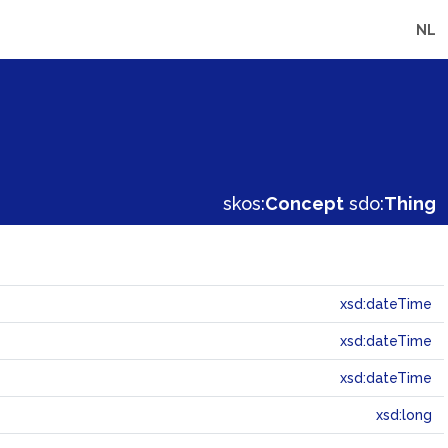
NL
skos:
Concept
sdo:
Thing
xsd:dateTime
xsd:dateTime
xsd:dateTime
xsd:long