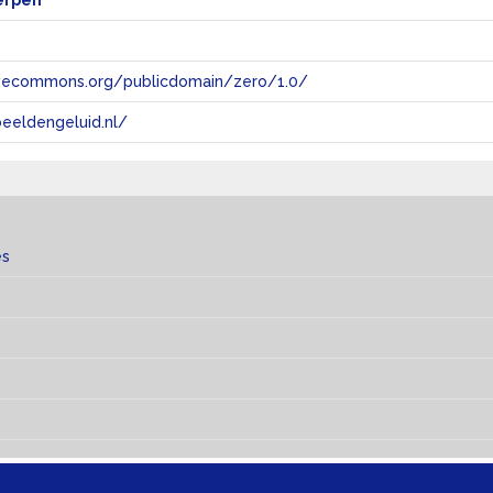
erpen
tivecommons.org/publicdomain/zero/1.0/
eeldengeluid.nl/
es