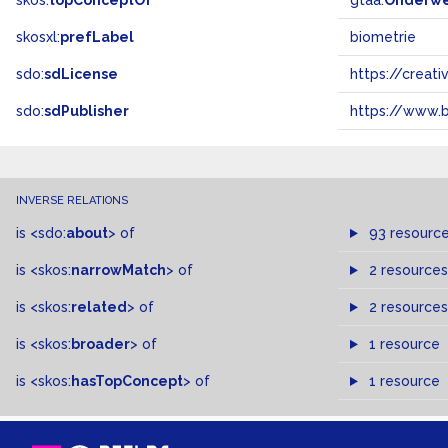
skos:
topConceptOf
gtaa:
Onderw
skosxl:
prefLabel
biometrie
sdo:
sdLicense
https://crea
sdo:
sdPublisher
https://www.b
INVERSE RELATIONS
is
<sdo:
about
>
of
93 resourc
is
<skos:
narrowMatch
>
of
2 resources
is
<skos:
related
>
of
2 resources
is
<skos:
broader
>
of
1 resource
is
<skos:
hasTopConcept
>
of
1 resource