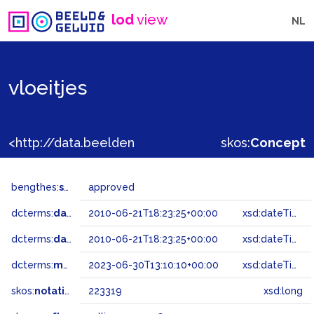
lod
view
NL
vloeitjes
<http://data.beeldengeluid.nl/gtaa/223319>
skos:
Concept
bengthes:
status
approved
dcterms:
dateAccepted
2010-06-21T18:23:25+00:00
xsd:dateTime
dcterms:
dateSubmitted
2010-06-21T18:23:25+00:00
xsd:dateTime
dcterms:
modified
2023-06-30T13:10:10+00:00
xsd:dateTime
skos:
notation
223319
xsd:long