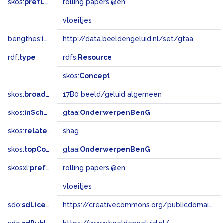
skos:
prefLabel
rolling papers @en
vloeitjes
bengthes:
inSet
http://data.beeldengeluid.nl/set/gtaa
rdf:
type
rdfs:
Resource
skos:
Concept
skos:
broadMatch
17B0 beeld/geluid algemeen
skos:
inScheme
gtaa:
OnderwerpenBenG
skos:
related
shag
skos:
topConceptOf
gtaa:
OnderwerpenBenG
skosxl:
prefLabel
rolling papers @en
vloeitjes
sdo:
sdLicense
https://creativecommons.org/publicdomain/zero/1.0/