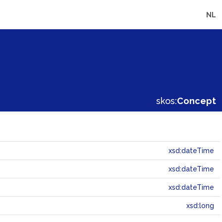
NL
skos:
Concept
xsd:dateTime
xsd:dateTime
xsd:dateTime
xsd:long