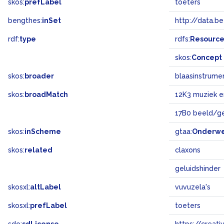
skos:
prefLabel
toeters
bengthes:
inSet
http://data.b
rdf:
type
rdfs:
Resourc
skos:
Concept
skos:
broader
blaasinstrume
skos:
broadMatch
12K3 muziek 
17B0 beeld/g
skos:
inScheme
gtaa:
Onderw
skos:
related
claxons
geluidshinder
skosxl:
altLabel
vuvuzela's
skosxl:
prefLabel
toeters