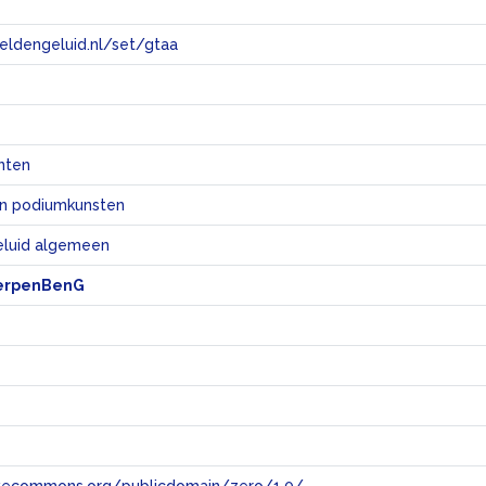
eeldengeluid.nl/set/gtaa
e
nten
en podiumkunsten
eluid algemeen
erpenBenG