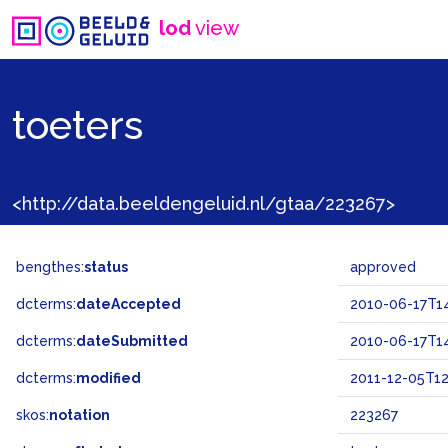
lod
view
toeters
<http://data.beeldengeluid.nl/gtaa/223267>
bengthes:
status
approved
dcterms:
dateAccepted
2010-06-17T14
dcterms:
dateSubmitted
2010-06-17T14
dcterms:
modified
2011-12-05T12
skos:
notation
223267