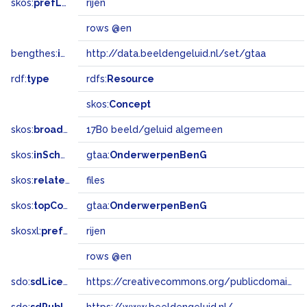
skos:
prefLabel
rijen
rows @en
bengthes:
inSet
http://data.beeldengeluid.nl/set/gtaa
rdf:
type
rdfs:
Resource
skos:
Concept
skos:
broadMatch
17B0 beeld/geluid algemeen
skos:
inScheme
gtaa:
OnderwerpenBenG
skos:
related
files
skos:
topConceptOf
gtaa:
OnderwerpenBenG
skosxl:
prefLabel
rijen
rows @en
sdo:
sdLicense
https://creativecommons.org/publicdomain/zero/1.0/