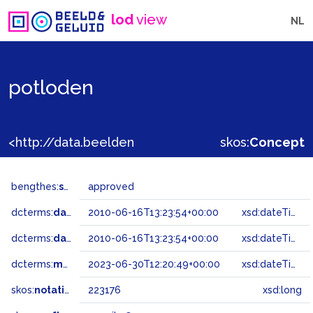
lod
view
NL
potloden
<http://data.beeldengeluid.nl/gtaa/223176>
skos:
Concept
bengthes:
status
approved
dcterms:
dateAccepted
2010-06-16T13:23:54+00:00
xsd:dateTime
dcterms:
dateSubmitted
2010-06-16T13:23:54+00:00
xsd:dateTime
dcterms:
modified
2023-06-30T12:20:49+00:00
xsd:dateTime
skos:
notation
223176
xsd:long