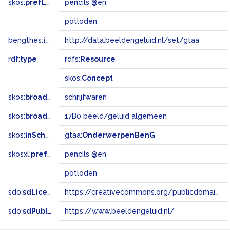
skos:
prefLabel
pencils @en
potloden
bengthes:
inSet
http://data.beeldengeluid.nl/set/gtaa
rdf:
type
rdfs:
Resource
skos:
Concept
skos:
broader
schrijfwaren
skos:
broadMatch
17B0 beeld/geluid algemeen
skos:
inScheme
gtaa:
OnderwerpenBenG
skosxl:
prefLabel
pencils @en
potloden
sdo:
sdLicense
https://creativecommons.org/publicdomain/zero/1.0/
sdo:
sdPublisher
https://www.beeldengeluid.nl/