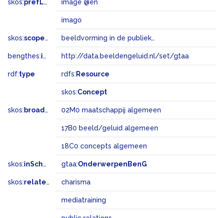
skos:
prefLabel
image @en
imago
skos:
scopeNote
beeldvorming in de publieke opinie van een persoon, organisatie of geografische eenheid
bengthes:
inSet
http://data.beeldengeluid.nl/set/gtaa
rdf:
type
rdfs:
Resource
skos:
Concept
skos:
broadMatch
02M0 maatschappij algemeen
17B0 beeld/geluid algemeen
18C0 concepts algemeen
skos:
inScheme
gtaa:
OnderwerpenBenG
skos:
related
charisma
mediatraining