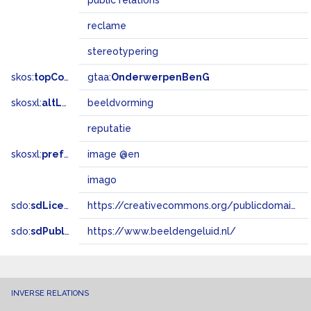
public relations
reclame
stereotypering
skos:
topConceptOf
gtaa:
OnderwerpenBenG
skosxl:
altLabel
beeldvorming
reputatie
skosxl:
prefLabel
image @en
imago
sdo:
sdLicense
https://creativecommons.org/publicdomain/zero/1.0/
sdo:
sdPublisher
https://www.beeldengeluid.nl/
INVERSE RELATIONS