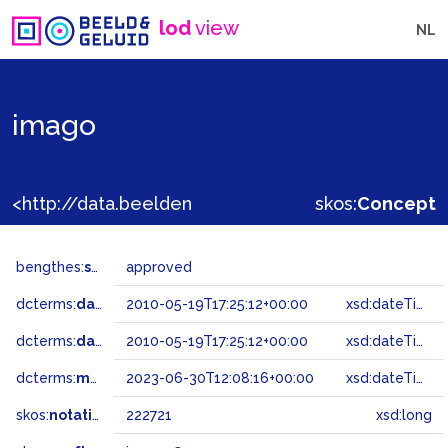
lod
view
NL
imago
<http://data.beeldengeluid.nl/gtaa/222721>
skos:
Concept
bengthes:
status
approved
dcterms:
dateAccepted
2010-05-19T17:25:12+00:00
xsd:dateTime
dcterms:
dateSubmitted
2010-05-19T17:25:12+00:00
xsd:dateTime
dcterms:
modified
2023-06-30T12:08:16+00:00
xsd:dateTime
skos:
notation
222721
xsd:long