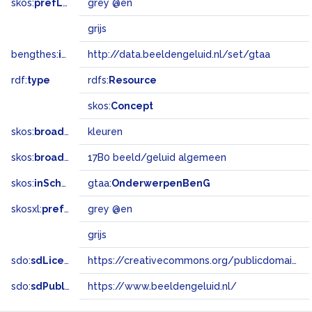
skos:
prefLabel
grey @en
grijs
bengthes:
inSet
http://data.beeldengeluid.nl/set/gtaa
rdf:
type
rdfs:
Resource
skos:
Concept
skos:
broader
kleuren
skos:
broadMatch
17B0 beeld/geluid algemeen
skos:
inScheme
gtaa:
OnderwerpenBenG
skosxl:
prefLabel
grey @en
grijs
sdo:
sdLicense
https://creativecommons.org/publicdomain/zero/1.0/
sdo:
sdPublisher
https://www.beeldengeluid.nl/