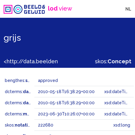
lod
view
NL
grijs
<http://data.beeldengeluid.nl/gtaa/222680>
skos:
Concept
bengthes:
status
approved
dcterms:
dateAccepted
2010-05-18T16:38:29+00:00
xsd:dateTime
dcterms:
dateSubmitted
2010-05-18T16:38:29+00:00
xsd:dateTime
dcterms:
modified
2023-06-30T10:26:07+00:00
xsd:dateTime
skos:
notation
222680
xsd:long