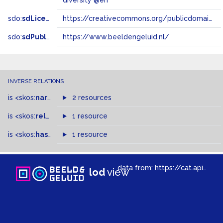
diversity @en
sdo:
sdLicense
https://creativecommons.org/publicdomain/zero/1.0/
sdo:
sdPublisher
https://www.beeldengeluid.nl/
INVERSE RELATIONS
is
<skos:
narrowMatch
2 resources
>
of
is
<skos:
related
>
of
1 resource
is
<skos:
hasTopConcept
1 resource
>
of
data from:
https://cat.apis.beeldengeluid.nl/sparql
lod
view