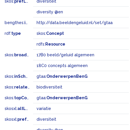
skos:
prefLabel
diversiteit
diversity @en
bengthes:
inSet
http://data.beeldengeluid.nl/set/gtaa
rdf:
type
skos:
Concept
rdfs:
Resource
skos:
broadMatch
17B0 beeld/geluid algemeen
18C0 concepts algemeen
skos:
inScheme
gtaa:
OnderwerpenBenG
skos:
related
biodiversiteit
skos:
topConceptOf
gtaa:
OnderwerpenBenG
skosxl:
altLabel
variatie
skosxl:
prefLabel
diversiteit