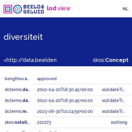
lod
view
NL
diversiteit
<http://data.beeldengeluid.nl/gtaa/222273>
skos:
Concept
bengthes:
status
approved
dcterms:
dateAccepted
2010-04-20T16:30:45+00:00
xsd:dateTime
dcterms:
dateSubmitted
2010-04-20T16:30:45+00:00
xsd:dateTime
dcterms:
modified
2023-06-30T10:24:59+00:00
xsd:dateTime
skos:
notation
222273
xsd:long