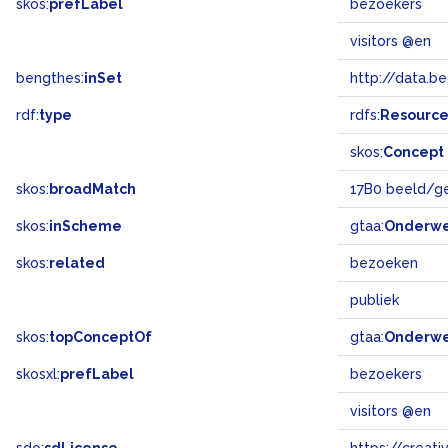
skos:
prefLabel
bezoekers
visitors @en
bengthes:
inSet
http://data.b
rdf:
type
rdfs:
Resourc
skos:
Concept
skos:
broadMatch
17B0 beeld/g
skos:
inScheme
gtaa:
Onderw
skos:
related
bezoeken
publiek
skos:
topConceptOf
gtaa:
Onderw
skosxl:
prefLabel
bezoekers
visitors @en