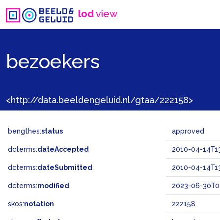
lod
view
bezoekers
<http://data.beeldengeluid.nl/gtaa/222158>
bengthes:
status
approved
dcterms:
dateAccepted
2010-04-14T1
dcterms:
dateSubmitted
2010-04-14T1
dcterms:
modified
2023-06-30T0
skos:
notation
222158