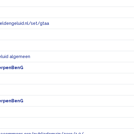
eeldengeluid.nl/set/gtaa
e
eluid algemeen
erpenBenG
erpenBenG