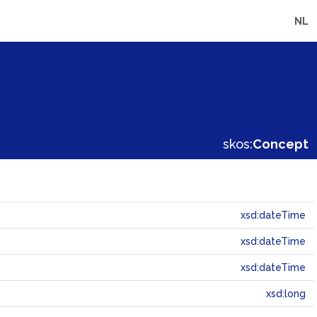
NL
skos:
Concept
xsd:dateTime
xsd:dateTime
xsd:dateTime
xsd:long