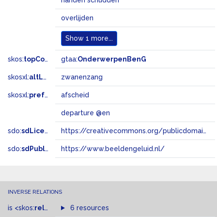
handen schudden
overlijden
Show
1 more...
skos:
topConceptOf
gtaa:
OnderwerpenBenG
skosxl:
altLabel
zwanenzang
skosxl:
prefLabel
afscheid
departure @en
sdo:
sdLicense
https://creativecommons.org/publicdomain/zero/1.0/
sdo:
sdPublisher
https://www.beeldengeluid.nl/
INVERSE RELATIONS
is
<skos:
related
>
of
6 resources