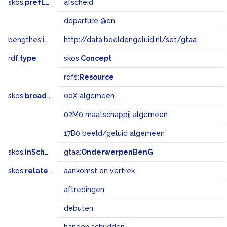
skos:
prefLabel
afscheid
departure @en
bengthes:
inSet
http://data.beeldengeluid.nl/set/gtaa
rdf:
type
skos:
Concept
rdfs:
Resource
skos:
broadMatch
00X algemeen
02M0 maatschappij algemeen
17B0 beeld/geluid algemeen
skos:
inScheme
gtaa:
OnderwerpenBenG
skos:
related
aankomst en vertrek
aftredingen
debuten