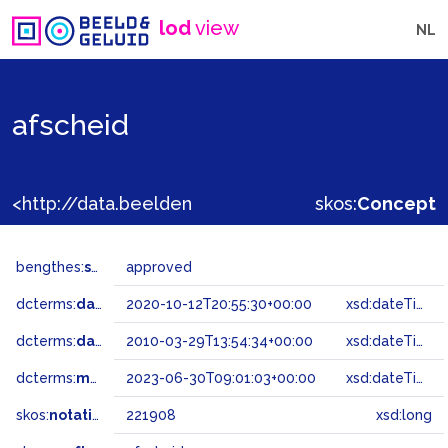
lod
view
NL
afscheid
<http://data.beeldengeluid.nl/gtaa/221908>
skos:
Concept
bengthes:
status
approved
dcterms:
dateAccepted
2020-10-12T20:55:30+00:00
xsd:dateTime
dcterms:
dateSubmitted
2010-03-29T13:54:34+00:00
xsd:dateTime
dcterms:
modified
2023-06-30T09:01:03+00:00
xsd:dateTime
skos:
notation
221908
xsd:long