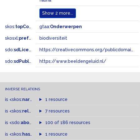
fauna
Show
2 more...
skos:
topConceptOf
gtaa:
Onderwerpen
skosxl:
prefLabel
biodiversiteit
sdo:
sdLicense
https://creativecommons.org/publicdomain/zero/1.0/
sdo:
sdPublisher
https://www.beeldengeluid.nl/
INVERSE RELATIONS
is
<skos:
narrowMatch
1 resource
>
of
is
<skos:
related
>
of
7 resources
is
<sdo:
about
>
of
100 of 186 resources
is
<skos:
hasTopConcept
1 resource
>
of