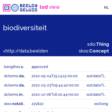
lod
view
NL
biodiversiteit
sdo:
Thing
<http://data.beeldengeluid.nl/gtaa/221822>
skos:
Concept
bengthes:
status
approved
dcterms:
dateAccepted
2010-05-04T15:14:15+00:00
xsd:dateTime
dcterms:
dateSubmitted
2010-03-23T09:44:42+00:00
xsd:dateTime
dcterms:
modified
2010-12-06T16:20:44+00:00
xsd:dateTime
skos:
notation
221822
xsd:long