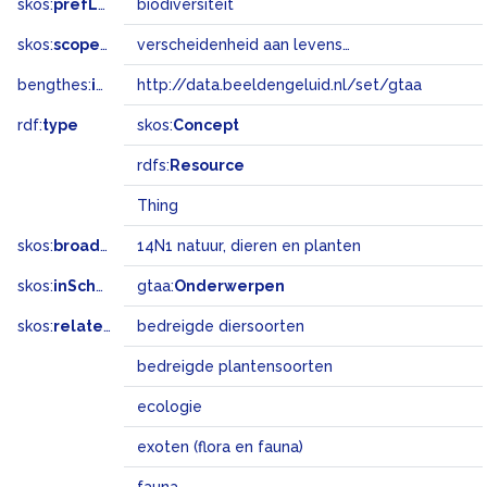
skos:
prefLabel
biodiversiteit
skos:
scopeNote
verscheidenheid aan levensvormen op aarde
bengthes:
inSet
http://data.beeldengeluid.nl/set/gtaa
rdf:
type
skos:
Concept
rdfs:
Resource
Thing
skos:
broadMatch
14N1 natuur, dieren en planten
skos:
inScheme
gtaa:
Onderwerpen
skos:
related
bedreigde diersoorten
bedreigde plantensoorten
ecologie
exoten (flora en fauna)