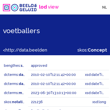
lod
view
NL
voetballers
<http://data.beeldengeluid.nl/gtaa/221236>
skos:
Concept
bengthes:
status
approved
dcterms:
dateAccepted
2010-02-10T12:11:42+00:00
xsd:dateTime
dcterms:
dateSubmitted
2010-02-10T12:11:42+00:00
xsd:dateTime
dcterms:
modified
2023-06-30T13:10:13+00:00
xsd:dateTime
skos:
notation
221236
xsd:long