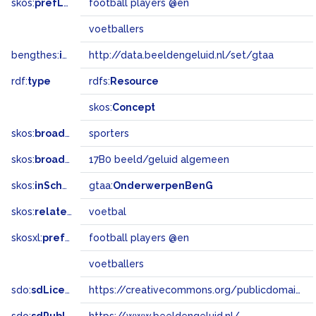
skos:
prefLabel
football players @en
voetballers
bengthes:
inSet
http://data.beeldengeluid.nl/set/gtaa
rdf:
type
rdfs:
Resource
skos:
Concept
skos:
broader
sporters
skos:
broadMatch
17B0 beeld/geluid algemeen
skos:
inScheme
gtaa:
OnderwerpenBenG
skos:
related
voetbal
skosxl:
prefLabel
football players @en
voetballers
sdo:
sdLicense
https://creativecommons.org/publicdomain/zero/1.0/