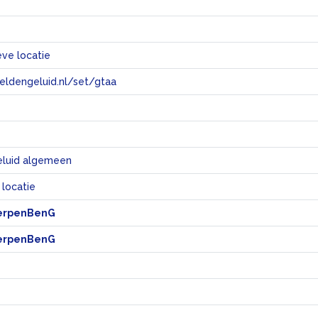
eve locatie
eeldengeluid.nl/set/gtaa
e
eluid algemeen
 locatie
erpenBenG
erpenBenG
e