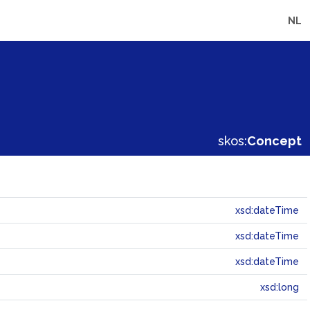
NL
skos:
Concept
xsd:dateTime
xsd:dateTime
xsd:dateTime
xsd:long