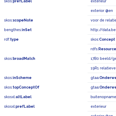
skos:
prefLabel
exterieur
exterior @en
skos:
scopeNote
voor de relati
bengthes:
inSet
http://data.b
rdf:
type
skos:
Concept
rdfs:
Resourc
skos:
broadMatch
17B0 beeld/g
19R1 relatieve
skos:
inScheme
gtaa:
Onderw
skos:
topConceptOf
gtaa:
Onderw
skosxl:
altLabel
buitenopnam
skosxl:
prefLabel
exterieur