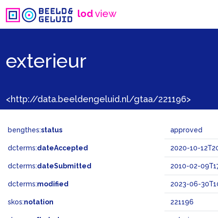
lod
view
exterieur
<http://data.beeldengeluid.nl/gtaa/221196>
bengthes:
status
approved
dcterms:
dateAccepted
2020-10-12T20
dcterms:
dateSubmitted
2010-02-09T17
dcterms:
modified
2023-06-30T10
skos:
notation
221196